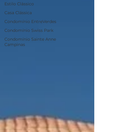
Estilo Clássico
Casa Clássica
Condomínio EntreVerdes
Condomínio Swiss Park
Condomínio Sainte Anne
Campinas