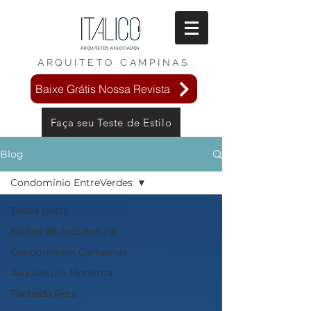
ARQUITETO
CAMPINAS
Baixe Grátis Nossa Revista
Faça seu Teste de Estilo
Blog
Condomínio EntreVerdes
Todos posts
Estilos de Arquitetura
Condomínios Campinas
Arquitetura Moderna
Fachada Reta