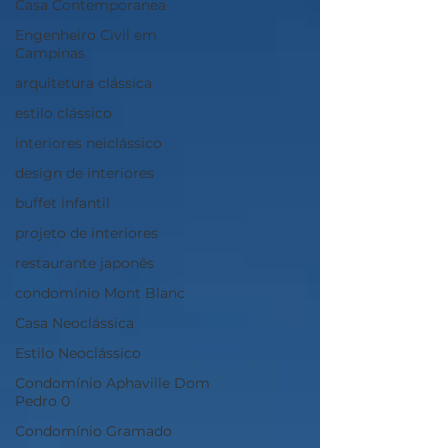
Casa Contemporanea
Engenheiro Civil em
Campinas
arquitetura clássica
estilo clássico
interiores neiclássico
design de interiores
buffet infantil
projeto de interiores
restaurante japonês
condomínio Mont Blanc
Casa Neoclássica
Estilo Neoclássico
Condomínio Aphaville Dom
Pedro 0
Condomínio Gramado