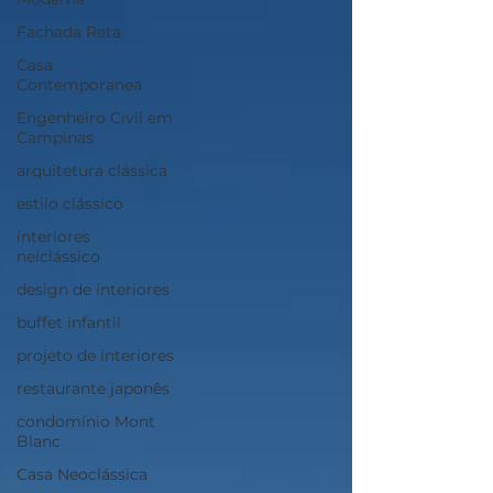
Fachada Reta
Casa
Contemporanea
Engenheiro Civil em
Campinas
arquitetura clássica
estilo clássico
interiores
neiclássico
design de interiores
buffet infantil
projeto de interiores
restaurante japonês
condomínio Mont
Blanc
Casa Neoclássica