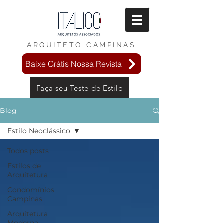
ARQUITETO
CAMPINAS
Baixe Grátis Nossa Revista
Faça seu Teste de Estilo
Blog
Estilo Neoclássico
Todos posts
Estilos de
Arquitetura
Condomínios
Campinas
Arquitetura
Moderna