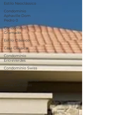
Estilo Neoclássico
Condomínio
Aphaville Dom
Pedro 0
Condomínio
Gramado
Estilo Clássico
Casa Clássica
Condomínio
EntreVerdes
Condomínio Swiss
Park
Condomínio Sainte
Anne Campinas