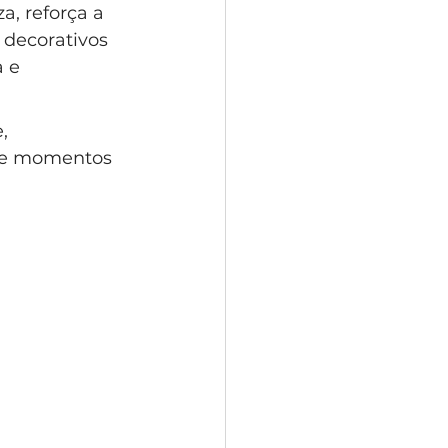
, reforça a 
decorativos 
 e 
, 
s e momentos 