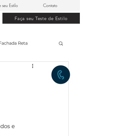
e seu Estilo
Contato
Faça seu Teste de Estilo
Fachada Reta
clássico
restaurante japonês
lle Dom Pedro 0
dos e 