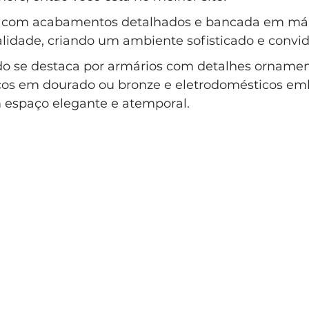
lo Clássico
Casa Clássica
Condomínio EntreVerdes
ca com acabamentos detalhados e bancada em má
lidade, criando um ambiente sofisticado e convida
ndomínio Sainte Anne Campinas
do se destaca por armários com detalhes ornamen
os em dourado ou bronze e eletrodomésticos emb
 espaço elegante e atemporal.