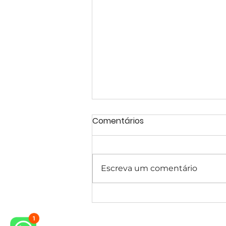
Comentários
Escreva um comentário
Projeto de Casa Estilo
Clássico – EntreVerdes,