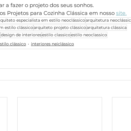
 a fazer o projeto dos seus sonhos.
s Projetos para Cozinha Clássica em nosso 
site.
rquiteto especialista em estilo neoclássico
arquitetura neoclássi
m estilo clássico
arquiteto projeto clássico
arquitetura clássica
o
design de interiores
estilo classico
estilo neoclassico
stilo clássico
interiores neiclássico