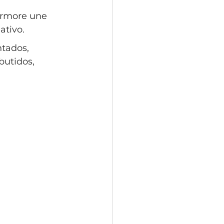
rmore une 
tivo. 
tados, 
utidos, 