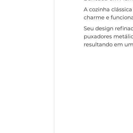
Condomínio Gramado
Esti
A cozinha clássi
charme e funciona
Condomínio Swiss Park
Co
Seu design refina
puxadores metálic
resultando em um