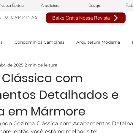
Nossa Revista
Arquitetura
Design
Test
Baixe Grátis Nossa Revista
ETO
CAMPINAS
ra
Condomínios Campinas
Arquitetura Moderna
abr. de 2025
2 min de leitura
nheiro Civil em Campinas
arquitetura clássica
estilo 
 Clássica com
ntos Detalhados e
n de interiores
buffet infantil
projeto de interiores
a em Mármore
sa Neoclássica
Estilo Neoclássico
Condomínio Aphavi
cando Cozinha Clássica com Acabamentos Detalha
e, então você está no melhor site!