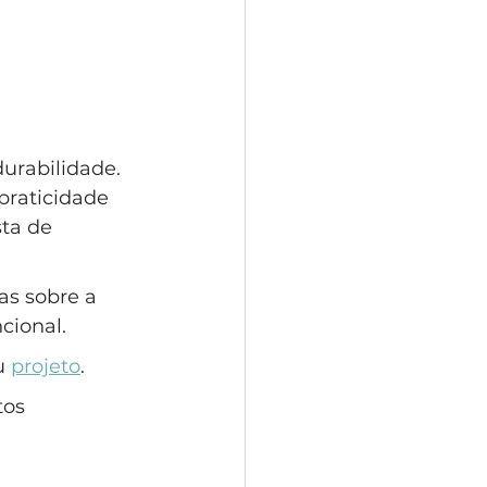
urabilidade. 
praticidade 
ta de 
as sobre a 
cional.
u 
projeto
.
os 