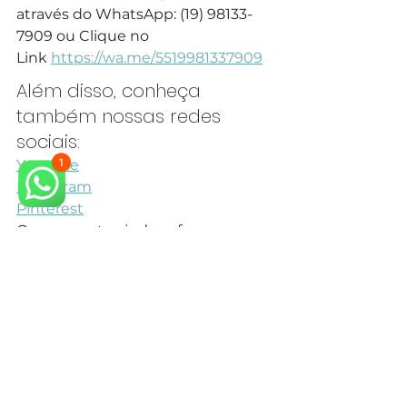
através do WhatsApp: (19) 98133-
7909 ou Clique no 
Link 
https://wa.me/5519981337909
Além disso, conheça 
também nossas redes 
sociais:
Youtube
Instagram
Pinterest
Queremos te ajudar a fazer o 
projeto dos seus sonhos.
Veja também outros Projetos para 
Cozinha Neoclássica em nosso 
site.
arquiteto neoclássico
arquiteto especialista em estilo neoclássico
arquitetura neoclássica
arquiteto especialista em estilo clássico
arquiteto projeto clássico
arquitetura clássica