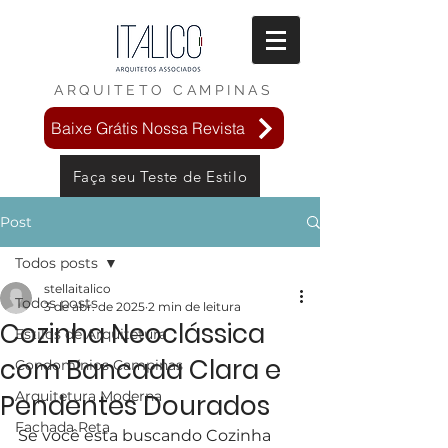
ARQUITETO
CAMPINAS
Baixe Grátis Nossa Revista
Faça seu Teste de Estilo
Post
Todos posts
stellaitalico
Todos posts
3 de abr. de 2025
2 min de leitura
Cozinha Neoclássica
Estilos de Arquitetura
com Bancada Clara e
Condomínios Campinas
Arquitetura Moderna
Pendentes Dourados
Fachada Reta
Se você esta buscando Cozinha 