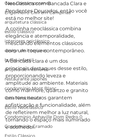
Casa Contemporanea
Neoclássica com Bancada Clara e 
Pendentes Dourados, então você 
Engenheiro Civil em Campinas
está no melhor site!
arquitetura clássica
A cozinha neoclássica combina 
estilo clássico
elegância e atemporalidade, 
interiores neiclássico
mesclando elementos clássicos 
design de interiores
com um toque contemporâneo. 
buffet infantil
A bancada clara é um dos 
principais destaques desse estilo, 
projeto de interiores
proporcionando leveza e 
restaurante japonês
amplitude ao ambiente. Materiais 
condomínio Mont Blanc
como mármore, quartzo e granito 
em tons neutros garantem 
Casa Neoclássica
sofisticação e funcionalidade, além 
Estilo Neoclássico
de refletirem melhor a luz natural, 
Condomínio Aphaville Dom Pedro 0
tornando o espaço mais iluminado 
Condomínio Gramado
e acolhedor.
Estilo Clássico