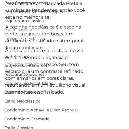
Casa Contemporanea
Neoclássica com Bancada Preta e 
Luminárias Pendentes, então você 
Engenheiro Civil em Campinas
está no melhor site!
arquitetura clássica
A cozinha neoclássica é a escolha 
estilo clássico
perfeita para quem busca um 
interiores neiclássico
ambiente sofisticado e atemporal. 
design de interiores
A bancada preta se destaca nesse 
buffet infantil
estilo, trazendo elegância e 
imponência ao espaço. Seu tom 
projeto de interiores
escuro cria um contraste refinado 
restaurante japonês
com armários em cores claras, 
condomínio Mont Blanc
resultando em um equilíbrio visual 
harmonioso e sofisticado.
Casa Neoclássica
Estilo Neoclássico
Condomínio Aphaville Dom Pedro 0
Condomínio Gramado
Estilo Clássico