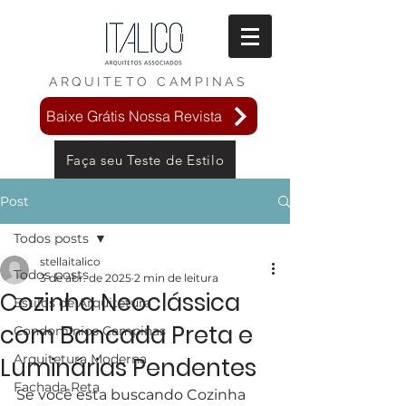
ARQUITETO
CAMPINAS
Baixe Grátis Nossa Revista
Faça seu Teste de Estilo
Post
Todos posts
stellaitalico
Todos posts
3 de abr. de 2025
2 min de leitura
Cozinha Neoclássica
Estilos de Arquitetura
com Bancada Preta e
Condomínios Campinas
Arquitetura Moderna
Luminárias Pendentes
Fachada Reta
Se você esta buscando Cozinha 