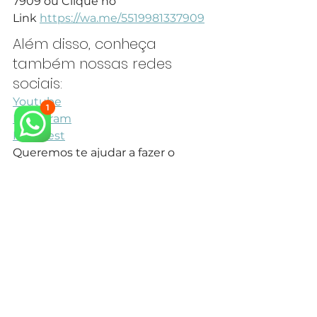
7909 ou Clique no 
Link 
https://wa.me/5519981337909
Além disso, conheça 
também nossas redes 
sociais:
Youtube
Instagram
Pinterest
Queremos te ajudar a fazer o 
projeto dos seus sonhos.
Veja também outros Projetos para 
Cozinha Neoclássica em nosso 
site.
arquiteto neoclássico
arquiteto especialista em estilo neoclássico
arquitetura neoclássica
arquiteto especialista em estilo clássico
arquiteto projeto clássico
arquitetura clássica
arquiteto estilo clássico
design de interiores
design de interiores mansão neoclássica