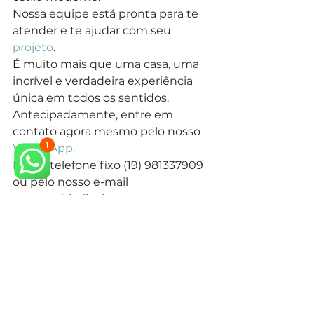
Nossa equipe está pronta para te 
atender e te ajudar com seu 
projeto
.
É muito mais que uma casa, uma 
incrível e verdadeira experiência 
única em todos os sentidos.
Antecipadamente, entre em 
contato agora mesmo pelo nosso 
WhatsApp.
Nosso telefone fixo (19) 981337909 
ou pelo nosso e-mail 
contato@italicohomes.com
Primordialmente, contamos com 
projetos pelo Brasil inteiro e mais 
10 países.
Estados Unidos, Alemanha e 
Portugal são alguns exemplos que 
estão entre nossos projetos.