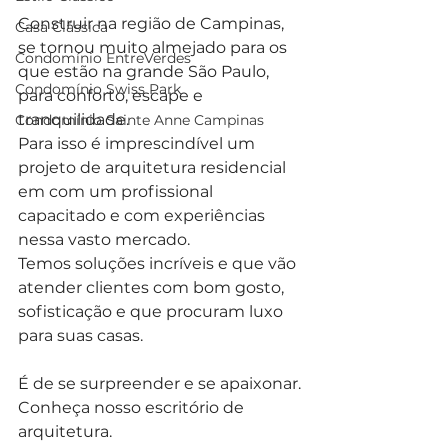
Construir na região de Campinas, 
Casa Clássica
se tornou muito almejado para os 
Condomínio EntreVerdes
que estão na grande São Paulo, 
Condomínio Swiss Park
para conforto, escape e 
tranquilidade.
Condomínio Sainte Anne Campinas
Para isso é imprescindível um 
projeto de arquitetura residencial 
em com um profissional 
capacitado e com experiências 
nessa vasto mercado.
Temos soluções incríveis e que vão 
atender clientes com bom gosto, 
sofisticação e que procuram luxo 
para suas casas.
É de se surpreender e se apaixonar.
Conheça nosso escritório de 
arquitetura.