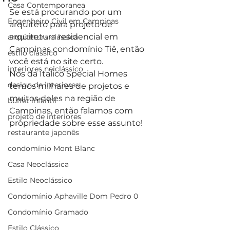
Casa Contemporanea
Se está procurando por um 
Engenheiro Civil em Campinas
arquiteto para projeto de 
arquitetura residencial em 
arquitetura clássica
Campinas condomínio Tiê, então 
estilo clássico
você está no site certo.
interiores neiclássico
Nós da Italico Special Homes 
design de interiores
temos milhares de projetos e 
muitos deles na região de 
buffet infantil
Campinas, então falamos com 
projeto de interiores
propriedade sobre esse assunto!
restaurante japonês
condomínio Mont Blanc
Casa Neoclássica
Estilo Neoclássico
Condomínio Aphaville Dom Pedro 0
Condomínio Gramado
Estilo Clássico