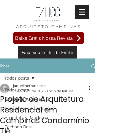
ARQUITETO
CAMPINAS
Baixe Grátis Nossa Revista
Faça seu Teste de Estilo
Post
Todos posts
jaquelinefrancisco
Todos posts
15 de mar. de 2023
1 min de leitura
Projeto de Arquitetura
Estilos de Arquitetura
Residencial em
Condomínios Campinas
Arquitetura Moderna
Campinas Condomínio
Fachada Reta
Tiê