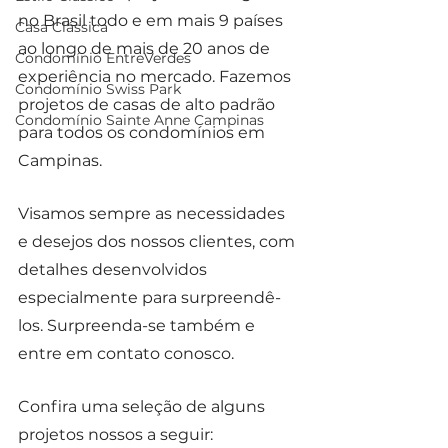
no Brasil todo e em mais 9 países 
Casa Clássica
ao longo de mais de 20 anos de 
Condomínio EntreVerdes
experiência no mercado. Fazemos 
Condomínio Swiss Park
projetos de casas de alto padrão 
Condomínio Sainte Anne Campinas
para todos os condomínios em 
Campinas.
Visamos sempre as necessidades 
e desejos dos nossos clientes, com 
detalhes desenvolvidos 
especialmente para surpreendê-
los. Surpreenda-se também e 
entre em contato conosco.
Confira uma seleção de alguns 
projetos nossos a seguir: