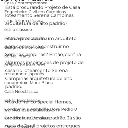
Casa Contemporanea
Está procurando Projeto de Casa 
Engenheiro Civil em Campinas
loteamento Serena Campinas 
arquitetura clássica
arquitetura de alto padrão?
estilo clássico
interiores neiclássico
Está a procura de um arquiteto 
para começar a construir no 
design de interiores
Serena Campinas? Então, confira 
buffet infantil
algumas inspirações de projeto de 
projeto de interiores
casa no loteamento Serena 
restaurante japonês
Campinas arquitetura de alto 
condomínio Mont Blanc
padrão.
Casa Neoclássica
Estilo Neoclássico
Nós do Italico Special Homes, 
Condomínio Aphaville Dom Pedro 0
somos especialistas em 
arquitetura de alto padrão. Já são 
Condomínio Gramado
mais de 2 mil projetos entregues 
Estilo Clássico