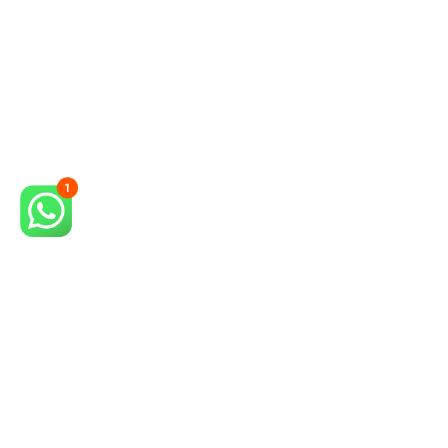
Nós temos o projeto ideal para 
você. Entre em contato conosco 
agora mesmo para solicitar seu 
orçamento e conhecer a nossa 
metodologia exclusiva pelo 
WhatsApp (19) 98133-7909 ou fixo 
(19) 3441-3063 ou ainda pelo e-mail 