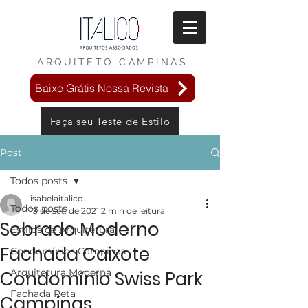
ARQUITETO
CAMPINAS
Baixe Grátis Nossa Revista
Faça seu Teste de Estilo
Post
Todos posts
isabelaitalico
Todos posts
13 de set. de 2021
2 min de leitura
Sobrado Moderno
Estilos de Arquitetura
Fachada Caixote
Condomínios Campinas
Arquitetura Moderna
Condomínio Swiss Park
Fachada Reta
Campinas