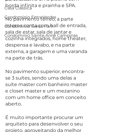
borda infinita e prainha e SPA.
Casa Clássica
Condomínio EntreVerdes
No pavimento térreo, a parte 
interna conta com hall de entrada, 
Condomínio Swiss Park
sala de estar, sala de jantar e 
Condomínio Sainte Anne Campinas
cozinha integrados, home theater, 
despensa e lavabo, e na parte 
externa, a garagem e uma varanda 
na parte de trás.
No pavimento superior, encontra-
se 3 suítes, sendo uma delas a 
suíte master com banheiro master 
e closet master e um mezanino 
com um home office em conceito 
aberto.
É muito importante procurar um 
arquiteto para desenvolver o seu 
projeto, aproveitando da melhor 