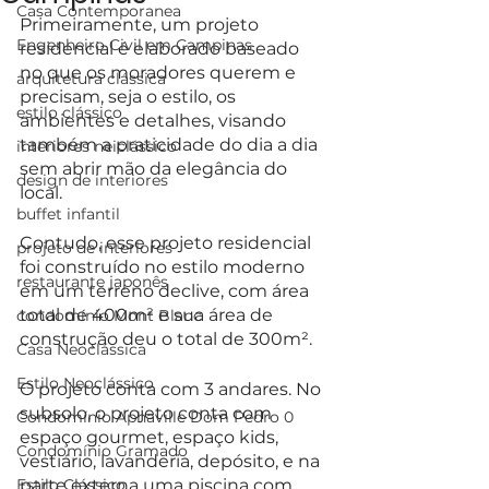
Casa Contemporanea
Primeiramente, um projeto 
Engenheiro Civil em Campinas
residencial é elaborado baseado 
no que os moradores querem e 
arquitetura clássica
precisam, seja o estilo, os 
estilo clássico
ambientes e detalhes, visando 
também a praticidade do dia a dia 
interiores neiclássico
sem abrir mão da elegância do 
design de interiores
local.
buffet infantil
Contudo, esse projeto residencial 
projeto de interiores
foi construído no estilo moderno 
restaurante japonês
em um terreno declive, com área 
total de 400m² e sua área de 
condomínio Mont Blanc
construção deu o total de 300m².
Casa Neoclássica
Estilo Neoclássico
O projeto conta com 3 andares. No 
subsolo, o projeto conta com 
Condomínio Aphaville Dom Pedro 0
espaço gourmet, espaço kids, 
Condomínio Gramado
vestiário, lavanderia, depósito, e na 
Estilo Clássico
parte externa uma piscina com 