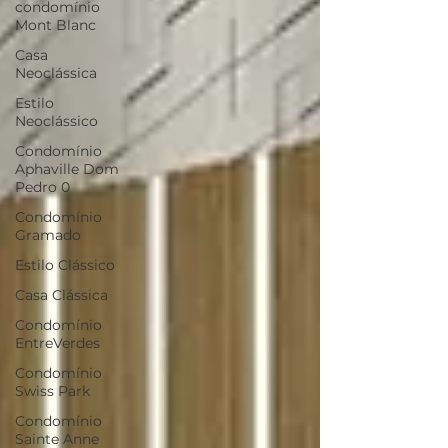
condomínio
Mont Blanc
Casa
Neoclássica
Estilo
Neoclássico
Condomínio
Aphaville Dom
Pedro 0
Condomínio
Gramado
Estilo Clássico
Casa Clássica
Condomínio
EntreVerdes
Condomínio
Swiss Park
Condomínio
Sainte Anne