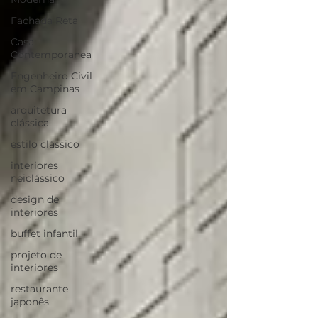
Fachada Reta
Casa
Contemporanea
Engenheiro Civil
em Campinas
arquitetura
clássica
estilo clássico
interiores
neiclássico
design de
interiores
buffet infantil
projeto de
interiores
restaurante
japonês