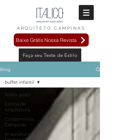
ARQUITETO
CAMPINAS
Baixe Grátis Nossa Revista
Faça seu Teste de Estilo
Blog
buffet infantil
Todos posts
Estilos de
Arquitetura
Condomínios
Campinas
Arquitetura
Moderna