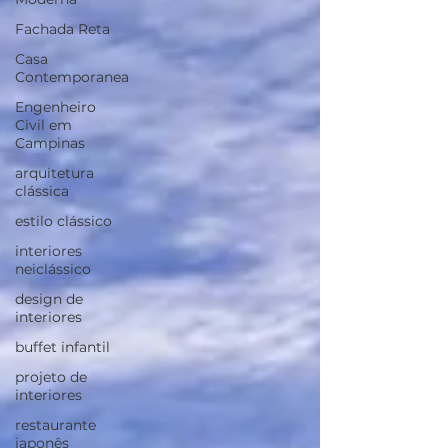
Fachada Reta
Casa
Contemporanea
Engenheiro
Civil em
Campinas
arquitetura
clássica
estilo clássico
interiores
neiclássico
design de
interiores
buffet infantil
projeto de
interiores
restaurante
japonês