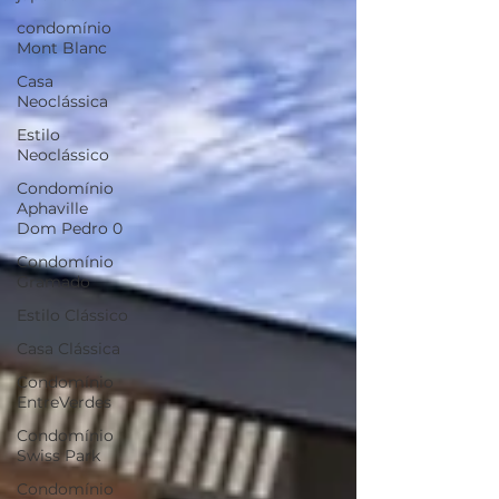
condomínio
Mont Blanc
Casa
Neoclássica
Estilo
Neoclássico
Condomínio
Aphaville
Dom Pedro 0
Condomínio
Gramado
Estilo Clássico
Casa Clássica
Condomínio
EntreVerdes
Condomínio
Swiss Park
Condomínio