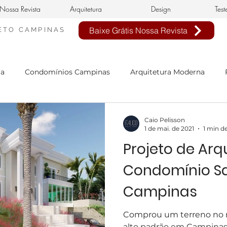
Nossa Revista
Arquitetura
Design
Test
Baixe Grátis Nossa Revista
ETO
CAMPINAS
ra
Condomínios Campinas
Arquitetura Moderna
nheiro Civil em Campinas
arquitetura clássica
estilo 
Caio Pelisson
1 de mai. de 2021
1 min de
Projeto de Arq
n de interiores
buffet infantil
projeto de interiores
Condomínio Sa
Campinas
sa Neoclássica
Estilo Neoclássico
Condomínio Aphavi
Comprou um terreno no 
alto padrão em Campinas