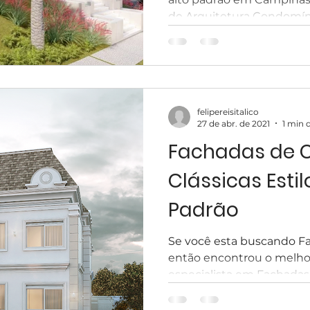
lo Clássico
Casa Clássica
Condomínio EntreVerdes
de Arquitetura Condomíni
ndomínio Sainte Anne Campinas
felipereisitalico
27 de abr. de 2021
1 min d
Fachadas de 
Clássicas Estilo
Padrão
Se você esta buscando Fa
então encontrou o melhor 
especialista em Fachadas 