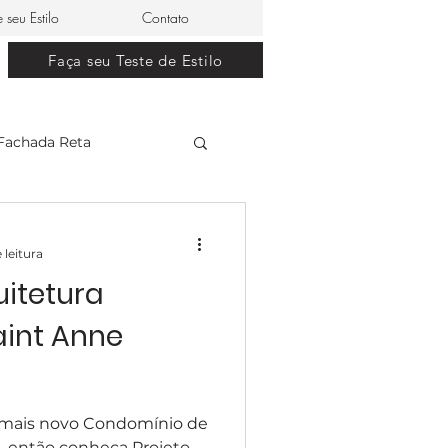
e seu Estilo
Contato
Faça seu Teste de Estilo
Fachada Reta
clássico
 leitura
uitetura
restaurante japonês
int Anne
lle Dom Pedro 0
mais novo Condomínio de
, então conheça Projeto