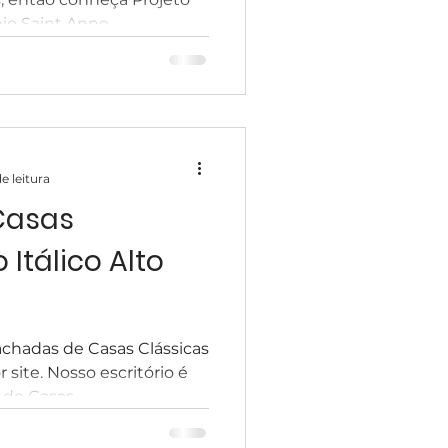
o Saint Anne...
e leitura
Casas
 Itálico Alto
chadas de Casas Clássicas
site. Nosso escritório é
de Casas...