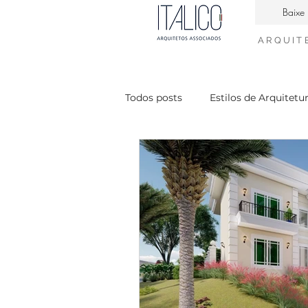
Baixe 
ARQUIT
Todos posts
Estilos de Arquitetu
Casa Contemporanea
Enge
interiores neiclássico
desig
condomínio Mont Blanc
Ca