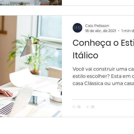
Caio Pelisson
18 de abr. de 2021
1 min d
Conheça o Esti
Itálico
Você vai construir uma c
estilo escolher? Esta em 
casa Clássica ou uma casa
esign
Contato