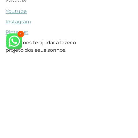
Youtube
Instagram
Pinterest
Queremos te ajudar a fazer o 
projeto dos seus sonhos.
Veja também outros Projetos para 
Área Gourmet em nosso 
site.
arquiteto neoclássico
arquiteto especialista em estilo neoclássico
arquitetura neoclássica
arquiteto especialista em estilo clássico
arquiteto projeto clássico
arquitetura clássica
arquiteto estilo clássico
design de interiores
design de interiores mansão neoclássica
estilo classico
arquitetura clássica