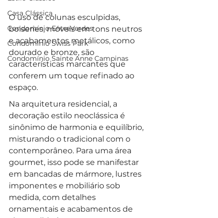
Casa Clássica
O uso de colunas esculpidas, 
Condomínio EntreVerdes
boiseries, móveis em tons neutros 
e acabamentos metálicos, como 
Condomínio Swiss Park
dourado e bronze, são 
Condomínio Sainte Anne Campinas
características marcantes que 
conferem um toque refinado ao 
espaço.
Na arquitetura residencial, a 
decoração estilo neoclássica é 
sinônimo de harmonia e equilíbrio, 
misturando o tradicional com o 
contemporâneo. Para uma área 
gourmet, isso pode se manifestar 
em bancadas de mármore, lustres 
imponentes e mobiliário sob 
medida, com detalhes 
ornamentais e acabamentos de 