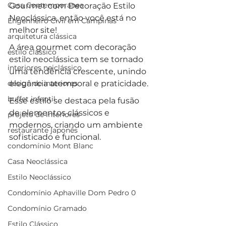
Casa Contemporanea
Gourmet com Decoração Estilo 
Neoclássica, então você está no 
Engenheiro Civil em Campinas
melhor site!
arquitetura clássica
A área gourmet com decoração 
estilo clássico
estilo neoclássica tem se tornado 
interiores neiclássico
uma tendência crescente, unindo 
design de interiores
elegância atemporal e praticidade. 
buffet infantil
Esse estilo se destaca pela fusão 
de elementos clássicos e 
projeto de interiores
modernos, criando um ambiente 
restaurante japonês
sofisticado e funcional. 
condomínio Mont Blanc
Casa Neoclássica
Estilo Neoclássico
Condomínio Aphaville Dom Pedro 0
Condomínio Gramado
Estilo Clássico