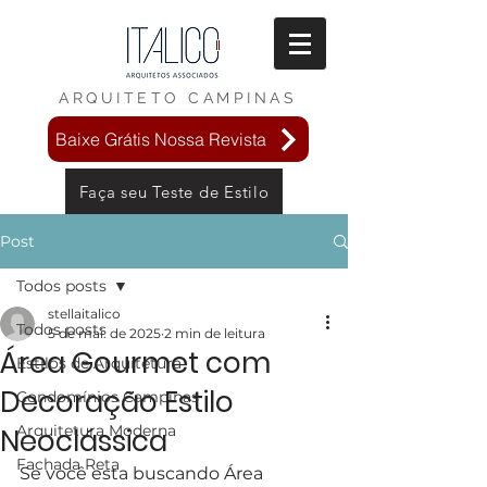
ARQUITETO
CAMPINAS
Baixe Grátis Nossa Revista
Faça seu Teste de Estilo
Post
Todos posts
stellaitalico
Todos posts
5 de mai. de 2025
2 min de leitura
Área Gourmet com
Estilos de Arquitetura
Decoração Estilo
Condomínios Campinas
Arquitetura Moderna
Neoclássica
Fachada Reta
Se você esta buscando Área 