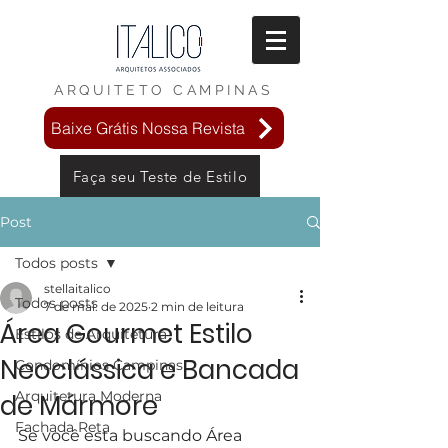
ARQUITETO
CAMPINAS
Baixe Grátis Nossa Revista
Faça seu Teste de Estilo
Post
Todos posts
stellaitalico
Todos posts
7 de mai. de 2025
2 min de leitura
Área Gourmet Estilo
Estilos de Arquitetura
Neoclássica e Bancada
Condomínios Campinas
Arquitetura Moderna
de Mármore
Fachada Reta
Se você esta buscando Área 