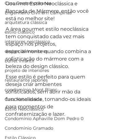
Casa Contemporanea
Gourmet Estilo Neoclássica e 
Bancada de Mármore, então você 
Engenheiro Civil em Campinas
está no melhor site!
arquitetura clássica
A área gourmet estilo neoclássica 
estilo clássico
tem conquistado cada vez mais 
interiores neiclássico
espaço nos projetos, 
design de interiores
especialmente quando combina a 
sofisticação do mármore com a 
buffet infantil
beleza do design clássico. 
projeto de interiores
Esse estilo é perfeito para quem 
restaurante japonês
deseja criar ambientes 
condomínio Mont Blanc
sofisticados, sem abrir mão da 
funcionalidade, tornando-os ideais 
Casa Neoclássica
para momentos de 
Estilo Neoclássico
confraternização e lazer.
Condomínio Aphaville Dom Pedro 0
Condomínio Gramado
Estilo Clássico