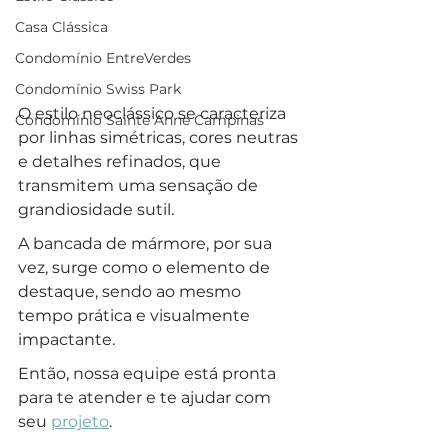
Casa Clássica
Condomínio EntreVerdes
Condomínio Swiss Park
O estilo neoclássico se caracteriza 
Condomínio Sainte Anne Campinas
por linhas simétricas, cores neutras 
e detalhes refinados, que 
transmitem uma sensação de 
grandiosidade sutil. 
A bancada de mármore, por sua 
vez, surge como o elemento de 
destaque, sendo ao mesmo 
tempo prática e visualmente 
impactante. 
Então, nossa equipe está pronta 
para te atender e te ajudar com 
seu 
projeto
.