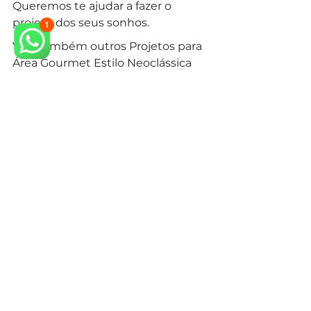
Queremos te ajudar a fazer o 
projeto dos seus sonhos.
Veja também outros Projetos para 
Área Gourmet Estilo Neoclássica 
em nosso 
site.
arquiteto neoclássico
arquiteto especialista em estilo neoclássico
arquitetura neoclássica
arquiteto especialista em estilo clássico
arquiteto projeto clássico
arquitetura clássica
arquiteto estilo clássico
design de interiores
design de interiores mansão neoclássica
estilo classico
arquitetura clássica
estilo clássico
interiores neiclássico