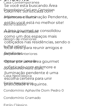
Casa Contemporanea
Se você esta buscando Área 
Engenheiro Civil em Campinas
Gourmet Sofisticada com 
Mármore e Iluminação Pendente, 
arquitetura clássica
então você está no melhor site!
estilo clássico
A área gourmet se consolidou 
interiores neiclássico
como um dos espaços mais 
design de interiores
cobiçados nas residências, sendo o 
buffet infantil
local ideal para reunir amigos e 
familiares. 
projeto de interiores
restaurante japonês
Optar por uma área gourmet 
sofisticada com mármore e 
condomínio Mont Blanc
iluminação pendente é uma 
Casa Neoclássica
escolha certeira para unir 
Estilo Neoclássico
praticidade e requinte. 
Condomínio Aphaville Dom Pedro 0
Condomínio Gramado
Estilo Clássico