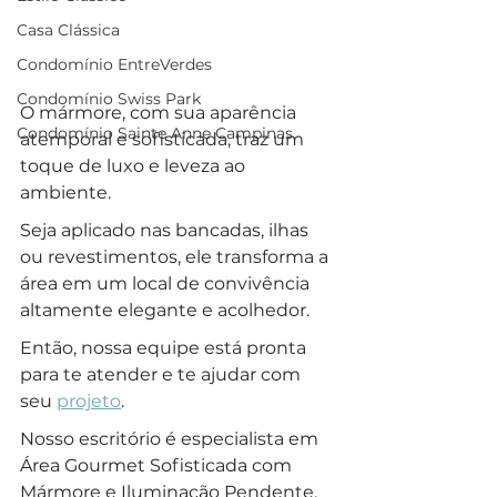
Casa Clássica
Condomínio EntreVerdes
Condomínio Swiss Park
O mármore, com sua aparência 
Condomínio Sainte Anne Campinas
atemporal e sofisticada, traz um 
toque de luxo e leveza ao 
ambiente. 
Seja aplicado nas bancadas, ilhas 
ou revestimentos, ele transforma a 
área em um local de convivência 
altamente elegante e acolhedor.
Então, nossa equipe está pronta 
para te atender e te ajudar com 
seu 
projeto
.
Nosso escritório é especialista em 
Área Gourmet Sofisticada com 
Mármore e Iluminação Pendente.