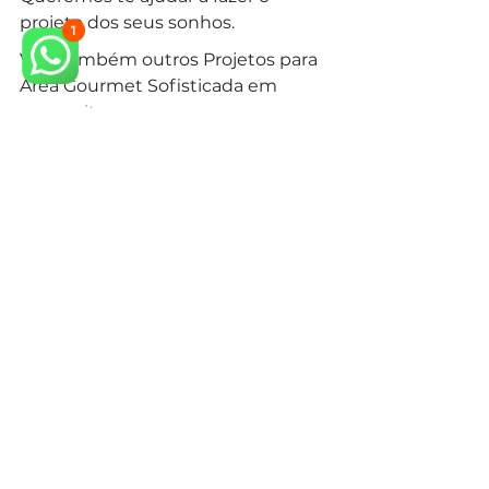
projeto dos seus sonhos.
Veja também outros Projetos para 
Área Gourmet Sofisticada em 
nosso 
site.
arquiteto neoclássico
arquiteto especialista em estilo neoclássico
arquitetura neoclássica
arquiteto especialista em estilo clássico
arquiteto projeto clássico
arquitetura clássica
arquiteto estilo clássico
design de interiores
design de interiores mansão neoclássica
estilo classico
arquitetura clássica
estilo clássico
interiores neiclássico