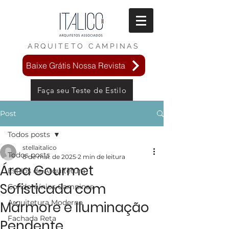
ARQUITETO
CAMPINAS
Baixe Grátis Nossa Revista
Faça seu Teste de Estilo
Post
Todos posts
stellaitalico
Todos posts
8 de mai. de 2025
2 min de leitura
Área Gourmet
Estilos de Arquitetura
Sofisticada com
Condomínios Campinas
Arquitetura Moderna
Mármore e Iluminação
Fachada Reta
Pendente