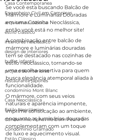
Casa Contemporanea
Se você esta buscando Balcão de 
Engenheiro Civil em Campinas
Mármore e Luminárias Douradas 
em uma Cozinha Neoclássica, 
arquitetura clássica
então você está no melhor site!
estilo clássico
A combinação entre balcão de 
interiores neiclássico
mármore e luminárias douradas 
design de interiores
tem se destacado nas cozinhas de 
buffet infantil
estilo neoclássico, tornando-se 
uma escolha assertiva para quem 
projeto de interiores
busca elegância atemporal aliada à 
restaurante japonês
funcionalidade. 
condomínio Mont Blanc
O mármore, com seus veios 
Casa Neoclássica
naturais e aparência imponente, 
Estilo Neoclássico
imprime sofisticação ao ambiente, 
enquanto as luminárias douradas 
Condomínio Aphaville Dom Pedro 0
complementam com um toque 
Condomínio Gramado
de luxo e aquecimento visual.
Estilo Clássico