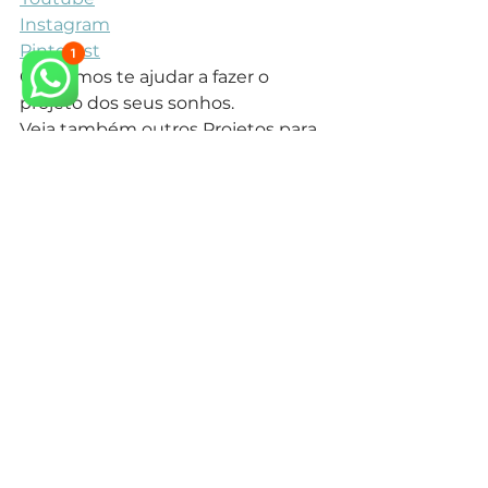
Instagram
Pinterest
Queremos te ajudar a fazer o 
projeto dos seus sonhos.
Veja também outros Projetos para 
Cozinha Neoclássica em nosso 
site.
arquiteto neoclássico
arquiteto especialista em estilo neoclássico
arquitetura neoclássica
arquiteto especialista em estilo clássico
arquiteto projeto clássico
arquitetura clássica
arquiteto estilo clássico
design de interiores
design de interiores mansão neoclássica
estilo classico
cozinha clássica
arquitetura clássica
estilo clássico
interiores neiclássico