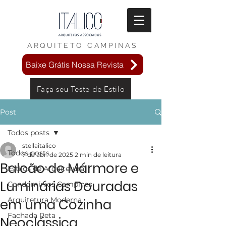
ARQUITETO
CAMPINAS
Baixe Grátis Nossa Revista
Faça seu Teste de Estilo
Post
Todos posts
stellaitalico
Todos posts
7 de abr. de 2025
2 min de leitura
Balcão de Mármore e
Estilos de Arquitetura
Luminárias Douradas
Condomínios Campinas
Arquitetura Moderna
em uma Cozinha
Fachada Reta
Neoclássica