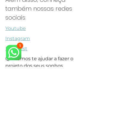
também nossas redes 
sociais:
Youtube
Instagram
Pinterest
Queremos te ajudar a fazer o 
projeto dos seus sonhos.
Veja também outros Projetos para 
Banheiro Claro em nosso 
site.
arquiteto neoclássico
arquiteto especialista em estilo neoclássico
arquitetura neoclássica
arquiteto especialista em estilo clássico
arquiteto projeto clássico
arquitetura clássica
arquiteto estilo clássico
design de interiores
design de interiores mansão neoclássica