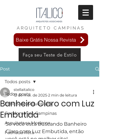
ARQUITETO
CAMPINAS
Baixe Grátis Nossa Revista
Faça seu Teste de Estilo
Post
Todos posts
stellaitalico
Todos posts
12 de mai. de 2025
2 min de leitura
Banheiro Claro com Luz
Estilos de Arquitetura
Embutida
Condomínios Campinas
Arquitetura Moderna
Se você esta buscando Banheiro 
Claro com Luz Embutida, então 
Fachada Reta
você está no melhor site!