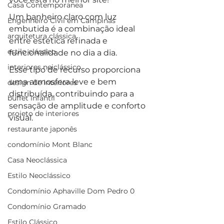
Casa Contemporanea
Um banheiro claro com luz 
Engenheiro Civil em Campinas
embutida é a combinação ideal 
arquitetura clássica
entre estética refinada e 
estilo clássico
funcionalidade no dia a dia. 
interiores neiclássico
Esse tipo de recurso proporciona 
uma atmosfera leve e bem 
design de interiores
distribuída, contribuindo para a 
buffet infantil
sensação de amplitude e conforto 
projeto de interiores
visual. 
restaurante japonês
condomínio Mont Blanc
Casa Neoclássica
Estilo Neoclássico
Condomínio Aphaville Dom Pedro 0
Condomínio Gramado
Estilo Clássico