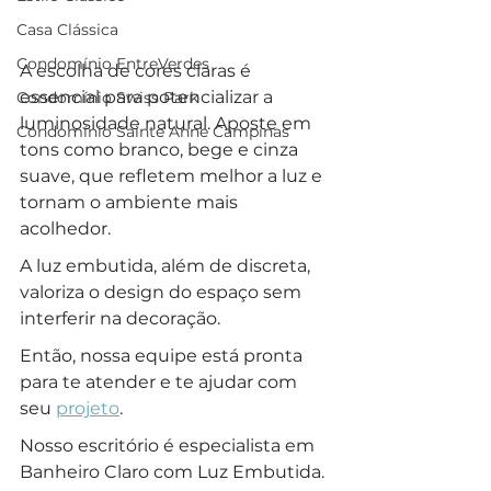
Casa Clássica
Condomínio EntreVerdes
A escolha de cores claras é 
essencial para potencializar a 
Condomínio Swiss Park
luminosidade natural. Aposte em 
Condomínio Sainte Anne Campinas
tons como branco, bege e cinza 
suave, que refletem melhor a luz e 
tornam o ambiente mais 
acolhedor.
A luz embutida, além de discreta, 
valoriza o design do espaço sem 
interferir na decoração. 
Então, nossa equipe está pronta 
para te atender e te ajudar com 
seu 
projeto
.
Nosso escritório é especialista em 
Banheiro Claro com Luz Embutida.