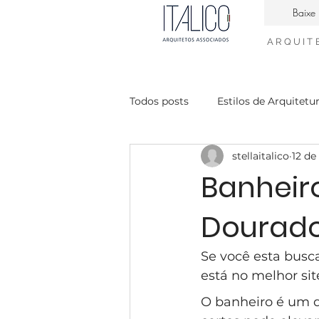
Baixe 
ARQUIT
Todos posts
Estilos de Arquitetu
stellaitalico
12 de
Casa Contemporanea
Enge
Banheir
Dourad
interiores neiclássico
desig
Se você esta bus
condomínio Mont Blanc
Ca
está no melhor sit
O banheiro é um d