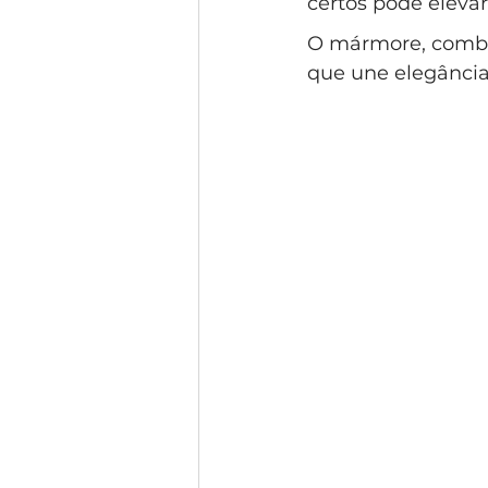
certos pode eleva
Condomínio Gramado
Esti
O mármore, combi
que une elegância,
Condomínio Swiss Park
Co