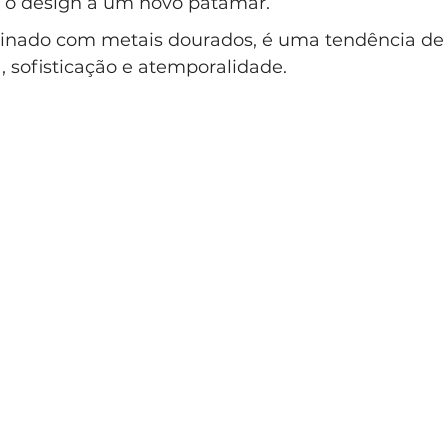
r o design a um novo patamar. 
lo Clássico
Casa Clássica
Condomínio EntreVerdes
nado com metais dourados, é uma tendência de 
 sofisticação e atemporalidade. 
ndomínio Sainte Anne Campinas