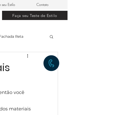
e seu Estilo
Contato
Faça seu Teste de Estilo
Fachada Reta
clássico
is
restaurante japonês
então você 
lle Dom Pedro 0
dos materiais 