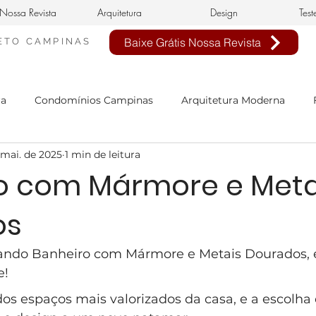
Nossa Revista
Arquitetura
Design
Test
Baixe Grátis Nossa Revista
ETO
CAMPINAS
ra
Condomínios Campinas
Arquitetura Moderna
 mai. de 2025
1 min de leitura
nheiro Civil em Campinas
arquitetura clássica
estilo 
o com Mármore e Meta
os
n de interiores
buffet infantil
projeto de interiores
cando Banheiro com Mármore e Metais Dourados, 
sa Neoclássica
Estilo Neoclássico
Condomínio Aphavi
e!
os espaços mais valorizados da casa, e a escolha 