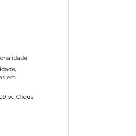
onalidade. 
idade, 
das em 
09 ou Clique 