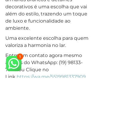
decorativos é uma escolha que vai 
além do estilo, trazendo um toque 
de luxo e funcionalidade ao 
ambiente. 
Uma excelente escolha para quem 
valoriza a harmonia no lar.
Entre em contato agora mesmo 
através do WhatsApp: (19) 98133-
7909 ou Clique no 
Link 
https://wa.me/5519981337909
Além disso, conheça 
também nossas redes 
sociais:
Youtube
Instagram
Pinterest