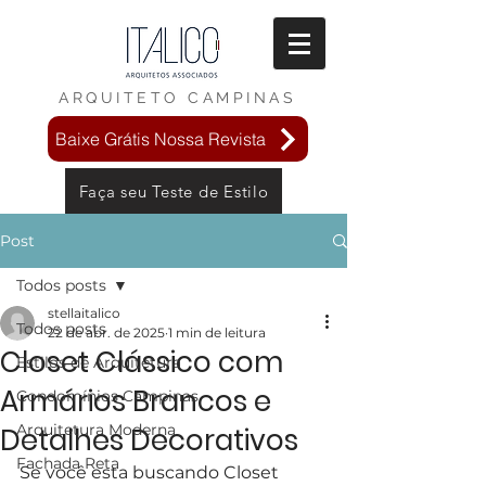
ARQUITETO
CAMPINAS
Baixe Grátis Nossa Revista
Faça seu Teste de Estilo
Post
Todos posts
stellaitalico
Todos posts
22 de abr. de 2025
1 min de leitura
Closet Clássico com
Estilos de Arquitetura
Armários Brancos e
Condomínios Campinas
Arquitetura Moderna
Detalhes Decorativos
Fachada Reta
Se você esta buscando Closet 