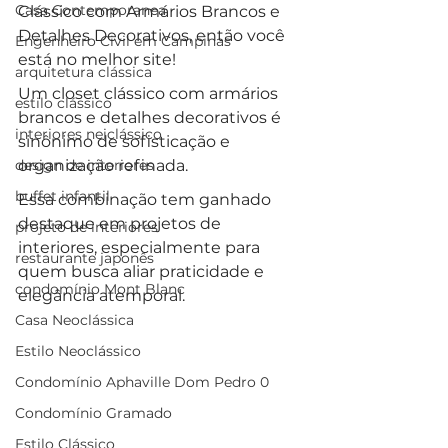
Casa Contemporanea
Clássico com Armários Brancos e 
Detalhes Decorativos, então você 
Engenheiro Civil em Campinas
está no melhor site!
arquitetura clássica
Um closet clássico com armários 
estilo clássico
brancos e detalhes decorativos é 
interiores neiclássico
sinônimo de sofisticação e 
design de interiores
organização refinada. 
buffet infantil
Essa combinação tem ganhado 
destaque em projetos de 
projeto de interiores
interiores, especialmente para 
restaurante japonês
quem busca aliar praticidade e 
condomínio Mont Blanc
elegância atemporal. 
Casa Neoclássica
Estilo Neoclássico
Condomínio Aphaville Dom Pedro 0
Condomínio Gramado
Estilo Clássico