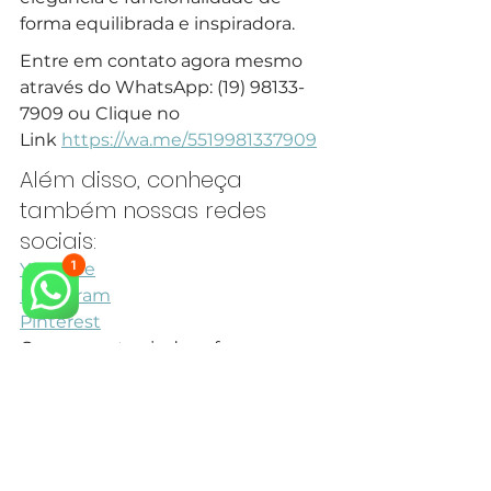
forma equilibrada e inspiradora.
Entre em contato agora mesmo 
através do WhatsApp: (19) 98133-
7909 ou Clique no 
Link 
https://wa.me/5519981337909
Além disso, conheça 
também nossas redes 
sociais:
Youtube
Instagram
Pinterest
Queremos te ajudar a fazer o 
projeto dos seus sonhos.
Veja também outros Projetos para 
Cozinha Estilo Clássico em nosso 
site.
arquiteto neoclássico