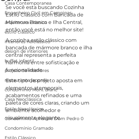
Casa Contemporanea
Se você esta buscando Cozinha 
Engenheiro Civil em Campinas
Estilo Clássico com Bancada de 
Mármore Branco e Ilha Central, 
arquitetura clássica
então você está no melhor site!
estilo clássico
A cozinha estilo clássico com 
interiores neiclássico
bancada de mármore branco e ilha 
design de interiores
central representa a perfeita 
buffet infantil
harmonia entre sofisticação e 
funcionalidade. 
projeto de interiores
restaurante japonês
Este tipo de projeto aposta em 
elementos atemporais, 
condomínio Mont Blanc
acabamentos refinados e uma 
Casa Neoclássica
paleta de cores claras, criando um 
Estilo Neoclássico
ambiente acolhedor e 
visualmente elegante. 
Condomínio Aphaville Dom Pedro 0
Condomínio Gramado
Estilo Clássico