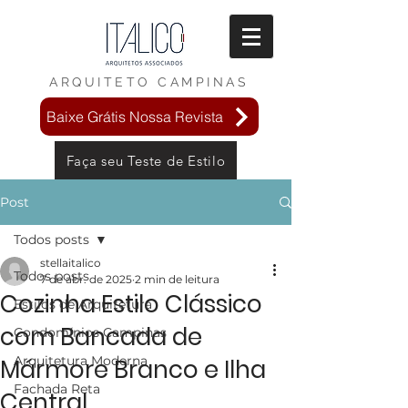
ARQUITETO
CAMPINAS
Baixe Grátis Nossa Revista
Faça seu Teste de Estilo
Post
Todos posts
stellaitalico
Todos posts
7 de abr. de 2025
2 min de leitura
Cozinha Estilo Clássico
Estilos de Arquitetura
com Bancada de
Condomínios Campinas
Arquitetura Moderna
Mármore Branco e Ilha
Fachada Reta
Central