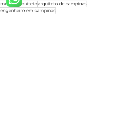
melhor arquiteto
arquiteto de campinas
engenheiro em campinas
Estilos de Arquitetura
Condomínios Campinas
Engenheiro Civil em Campinas
Ver tudo
Posts recentes