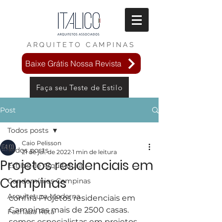
ARQUITETO
CAMPINAS
Baixe Grátis Nossa Revista
Faça seu Teste de Estilo
Post
Todos posts
Caio Pelisson
Todos posts
21 de jul. de 2022
1 min de leitura
Projetos residenciais em
Estilos de Arquitetura
Campinas
Condomínios Campinas
Arquitetura Moderna
confira Projetos residenciais em 
Campinas mais de 2500 casas.
Fachada Reta
somos especialistas em projetos 