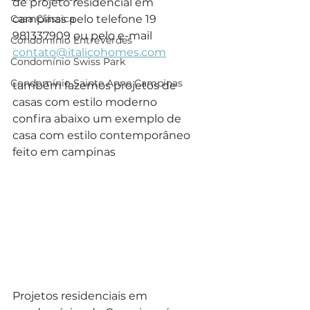
de projeto residencial em 
Casa Clássica
campinas pelo telefone 19 
981337909 ou pelo e-mail 
Condomínio EntreVerdes
contato@italicohomes.com
Condomínio Swiss Park
Condomínio Sainte Anne Campinas
também fazemos projetos de 
casas com estilo moderno
confira abaixo um exemplo de 
casa com estilo contemporâneo 
feito em campinas
Projetos residenciais em 