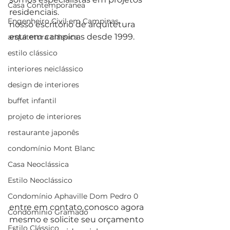
Casa Contemporanea
residenciais.
Engenheiro Civil em Campinas
nosso escritório de arquitetura 
esta em campinas desde 1999.
arquitetura clássica
estilo clássico
interiores neiclássico
design de interiores
buffet infantil
projeto de interiores
restaurante japonês
condomínio Mont Blanc
Casa Neoclássica
Estilo Neoclássico
Condomínio Aphaville Dom Pedro 0
entre em contato conosco agora 
Condomínio Gramado
mesmo e solicite seu orçamento 
Estilo Clássico