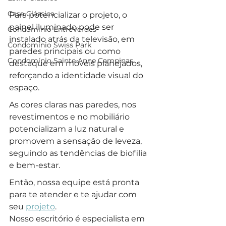
Casa Clássica
Para potencializar o projeto, o 
painel iluminado pode ser 
Condomínio EntreVerdes
instalado atrás da televisão, em 
Condomínio Swiss Park
paredes principais ou como 
Condomínio Sainte Anne Campinas
destaque em móveis planejados, 
reforçando a identidade visual do 
espaço. 
As cores claras nas paredes, nos 
revestimentos e no mobiliário 
potencializam a luz natural e 
promovem a sensação de leveza, 
seguindo as tendências de biofilia 
e bem-estar. 
Então, nossa equipe está pronta 
para te atender e te ajudar com 
seu 
projeto
.
Nosso escritório é especialista em 