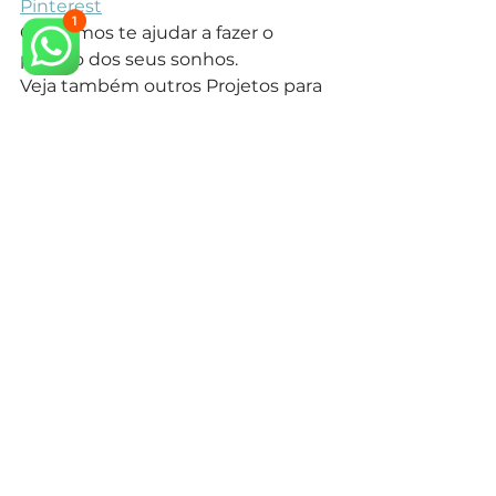
Pinterest
Queremos te ajudar a fazer o 
projeto dos seus sonhos.
Veja também outros Projetos para 
Sala em nosso 
site.
arquiteto neoclássico
arquiteto especialista em estilo neoclássico
arquitetura neoclássica
arquiteto especialista em estilo clássico
arquiteto projeto clássico
arquitetura clássica
arquiteto estilo clássico
design de interiores
design de interiores mansão neoclássica
estilo classico
arquitetura clássica
estilo clássico
interiores neiclássico