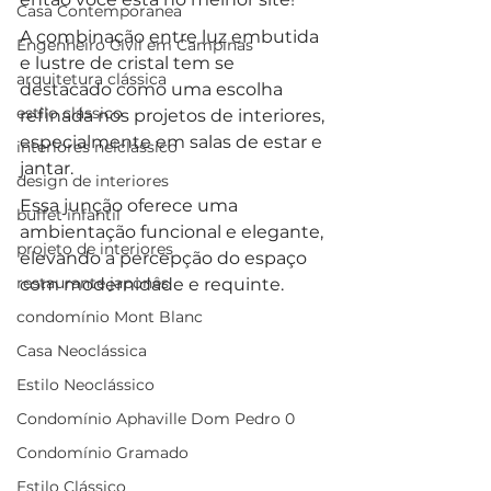
Casa Contemporanea
A combinação entre luz embutida 
Engenheiro Civil em Campinas
e lustre de cristal tem se 
arquitetura clássica
destacado como uma escolha 
estilo clássico
refinada nos projetos de interiores, 
especialmente em salas de estar e 
interiores neiclássico
jantar. 
design de interiores
Essa junção oferece uma 
buffet infantil
ambientação funcional e elegante, 
projeto de interiores
elevando a percepção do espaço 
restaurante japonês
com modernidade e requinte. 
condomínio Mont Blanc
Casa Neoclássica
Estilo Neoclássico
Condomínio Aphaville Dom Pedro 0
Condomínio Gramado
Estilo Clássico