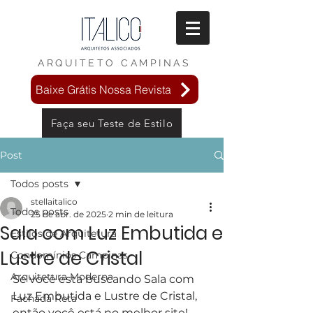
ARQUITETO
CAMPINAS
Baixe Grátis Nossa Revista
Faça seu Teste de Estilo
Post
Todos posts
stellaitalico
Todos posts
25 de abr. de 2025
2 min de leitura
Sala com Luz Embutida e
Estilos de Arquitetura
Lustre de Cristal
Condomínios Campinas
Arquitetura Moderna
Se você esta buscando Sala com 
Luz Embutida e Lustre de Cristal, 
Fachada Reta
então você está no melhor site!