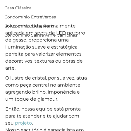
Casa Clássica
Condomínio EntreVerdes
A luz embutida, normalmente 
Condomínio Swiss Park
aplicada em spots de LED no forro 
Condomínio Sainte Anne Campinas
de gesso, proporciona uma 
iluminação suave e estratégica, 
perfeita para valorizar elementos 
decorativos, texturas ou obras de 
arte.
O lustre de cristal, por sua vez, atua 
como peça central no ambiente, 
agregando brilho, imponência e 
um toque de glamour. 
Então, nossa equipe está pronta 
para te atender e te ajudar com 
seu 
projeto
.
Nosso escritório é especialista em 