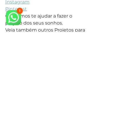
Instagram
Pinterest
Queremos te ajudar a fazer o 
projeto dos seus sonhos.
Veja também outros Projetos para 
Sala em nosso 
site.
arquiteto neoclássico
arquiteto especialista em estilo neoclássico
arquitetura neoclássica
arquiteto especialista em estilo clássico
arquiteto projeto clássico
arquitetura clássica
arquiteto estilo clássico
design de interiores
design de interiores mansão neoclássica
estilo classico
arquitetura clássica
estilo clássico
interiores neiclássico