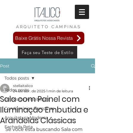
ARQUITETO
CAMPINAS
Baixe Grátis Nossa Revista
Faça seu Teste de Estilo
Post
Todos posts
stellaitalico
Todos posts
24 de abr. de 2025
1 min de leitura
Sala com Painel com
Estilos de Arquitetura
Iluminação Embutida e
Condomínios Campinas
Arquitetura Moderna
Arandelas Clássicas
Fachada Reta
Se você esta buscando Sala com 