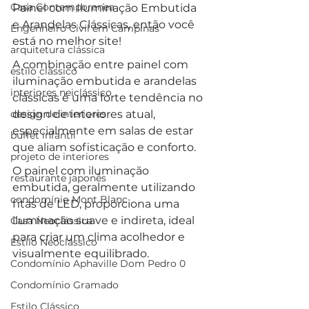
Casa Contemporanea
Painel com Iluminação Embutida 
e Arandelas Clássicas, então você 
Engenheiro Civil em Campinas
está no melhor site!
arquitetura clássica
A combinação entre painel com 
estilo clássico
iluminação embutida e arandelas 
interiores neiclássico
clássicas é uma forte tendência no 
design de interiores
design de interiores atual, 
especialmente em salas de estar 
buffet infantil
que aliam sofisticação e conforto. 
projeto de interiores
O painel com iluminação 
restaurante japonês
embutida, geralmente utilizando 
condomínio Mont Blanc
fitas de LED, proporciona uma 
iluminação suave e indireta, ideal 
Casa Neoclássica
para criar um clima acolhedor e 
Estilo Neoclássico
visualmente equilibrado. 
Condomínio Aphaville Dom Pedro 0
Condomínio Gramado
Estilo Clássico