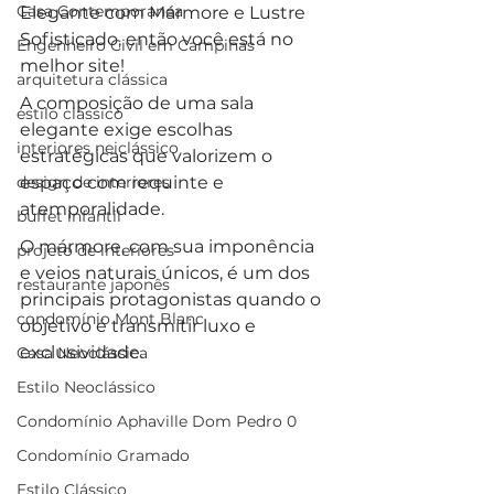
Casa Contemporanea
Elegante com Mármore e Lustre 
Sofisticado, então você está no 
Engenheiro Civil em Campinas
melhor site!
arquitetura clássica
A composição de uma sala 
estilo clássico
elegante exige escolhas 
interiores neiclássico
estratégicas que valorizem o 
design de interiores
espaço com requinte e 
atemporalidade. 
buffet infantil
O mármore, com sua imponência 
projeto de interiores
e veios naturais únicos, é um dos 
restaurante japonês
principais protagonistas quando o 
condomínio Mont Blanc
objetivo é transmitir luxo e 
exclusividade. 
Casa Neoclássica
Estilo Neoclássico
Condomínio Aphaville Dom Pedro 0
Condomínio Gramado
Estilo Clássico