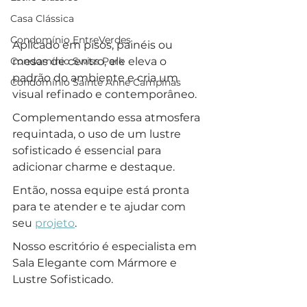
Casa Clássica
Condomínio EntreVerdes
Aplicado em pisos, painéis ou 
mesas de centro, ele eleva o 
Condomínio Swiss Park
padrão do ambiente e cria um 
Condomínio Sainte Anne Campinas
visual refinado e contemporâneo.
Complementando essa atmosfera 
requintada, o uso de um lustre 
sofisticado é essencial para 
adicionar charme e destaque. 
Então, nossa equipe está pronta 
para te atender e te ajudar com 
seu 
projeto
.
Nosso escritório é especialista em 
Sala Elegante com Mármore e 
Lustre Sofisticado.