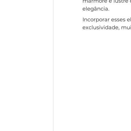
mármore e lustre d
Condomínio Gramado
Esti
elegância. 
Incorporar esses 
exclusividade, mu
Condomínio Swiss Park
Co