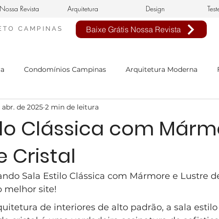
Nossa Revista
Arquitetura
Design
Test
Baixe Grátis Nossa Revista
ETO
CAMPINAS
ra
Condomínios Campinas
Arquitetura Moderna
 abr. de 2025
2 min de leitura
nheiro Civil em Campinas
arquitetura clássica
estilo 
tilo Clássica com Márm
e Cristal
n de interiores
buffet infantil
projeto de interiores
ndo Sala Estilo Clássica com Mármore e Lustre de 
sa Neoclássica
Estilo Neoclássico
Condomínio Aphavi
 melhor site!
uitetura de interiores de alto padrão, a sala estilo