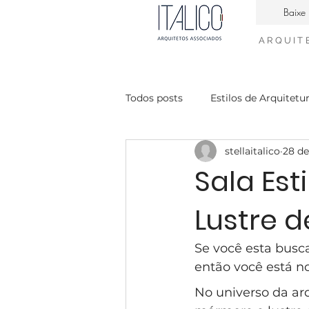
Baixe 
ARQUIT
Todos posts
Estilos de Arquitetu
stellaitalico
28 de
Casa Contemporanea
Enge
Sala Es
Lustre d
interiores neiclássico
desig
Se você esta busca
condomínio Mont Blanc
Ca
então você está no
No universo da arq