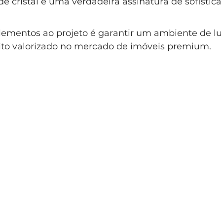
e cristal é uma verdadeira assinatura de sofistica
lo Clássico
Casa Clássica
Condomínio EntreVerdes
elementos ao projeto é garantir um ambiente de lu
ito valorizado no mercado de imóveis premium. 
ndomínio Sainte Anne Campinas