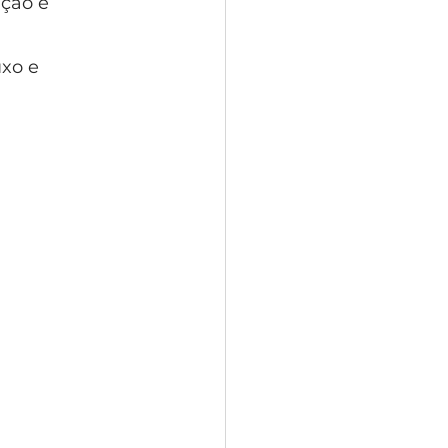
ção e 
xo e 