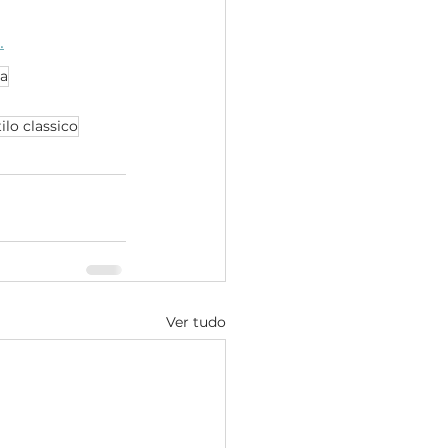
.
ca
tilo classico
Ver tudo