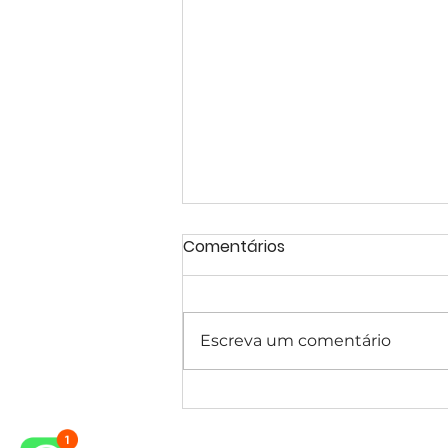
Comentários
Escreva um comentário
Projeto de Casa Estilo
Clássico – EntreVerdes,