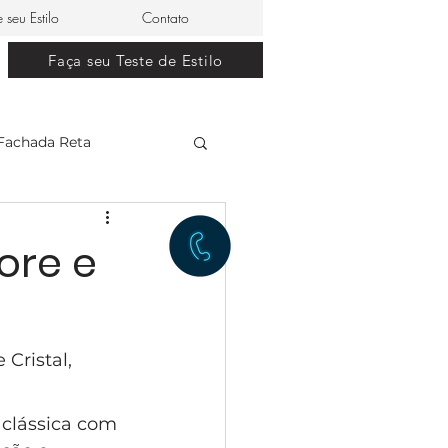
e seu Estilo
Contato
Faça seu Teste de Estilo
Fachada Reta
clássico
ore e
restaurante japonês
Cristal, 
lle Dom Pedro 0
 clássica com 