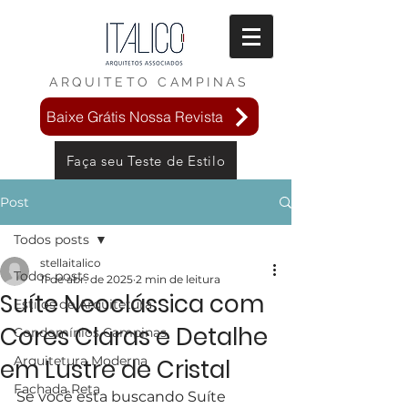
ARQUITETO
CAMPINAS
Baixe Grátis Nossa Revista
Faça seu Teste de Estilo
Post
Todos posts
stellaitalico
Todos posts
11 de abr. de 2025
2 min de leitura
Suíte Neoclássica com
Estilos de Arquitetura
Cores Claras e Detalhe
Condomínios Campinas
Arquitetura Moderna
em Lustre de Cristal
Fachada Reta
Se você esta buscando Suíte 