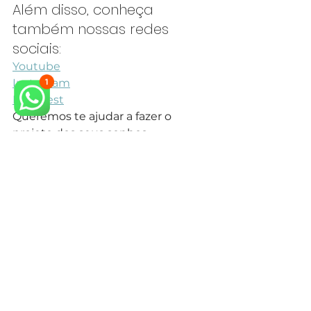
Além disso, conheça 
também nossas redes 
sociais:
Youtube
Instagram
Pinterest
Queremos te ajudar a fazer o 
projeto dos seus sonhos.
Veja também outros Projetos para 
Suíte Neoclássica em nosso 
site.
arquiteto neoclássico
arquiteto especialista em estilo neoclássico
arquitetura neoclássica
arquiteto especialista em estilo clássico
arquiteto projeto clássico
arquitetura clássica
arquiteto estilo clássico
design de interiores
design de interiores mansão neoclássica
estilo classico
arquitetura clássica