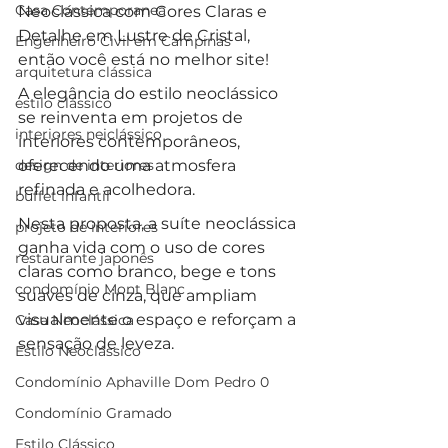
Casa Contemporanea
Neoclássica com Cores Claras e 
Detalhe em Lustre de Cristal, 
Engenheiro Civil em Campinas
então você está no melhor site!
arquitetura clássica
A elegância do estilo neoclássico 
estilo clássico
se reinventa em projetos de 
interiores neiclássico
interiores contemporâneos, 
design de interiores
oferecendo uma atmosfera 
refinada e acolhedora. 
buffet infantil
Nesta proposta, a suíte neoclássica 
projeto de interiores
ganha vida com o uso de cores 
restaurante japonês
claras como branco, bege e tons 
condomínio Mont Blanc
suaves de cinza, que ampliam 
visualmente o espaço e reforçam a 
Casa Neoclássica
sensação de leveza. 
Estilo Neoclássico
Condomínio Aphaville Dom Pedro 0
Condomínio Gramado
Estilo Clássico