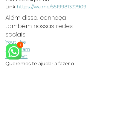
Link 
https://wa.me/5519981337909
Além disso, conheça 
também nossas redes 
sociais:
Youtube
Instagram
Pinterest
Queremos te ajudar a fazer o 
projeto dos seus sonhos.
Veja também outros Projetos para 
Suíte Neoclássica em nosso 
site.
arquiteto neoclássico
arquiteto especialista em estilo neoclássico
arquitetura neoclássica
arquiteto especialista em estilo clássico
arquiteto projeto clássico
arquitetura clássica
arquiteto estilo clássico
design de interiores
design de interiores mansão neoclássica