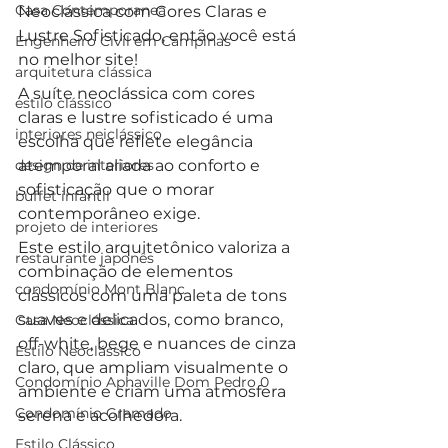
Casa Contemporanea
Neoclássica com Cores Claras e 
Lustre Sofisticado, então você está 
Engenheiro Civil em Campinas
no melhor site!
arquitetura clássica
A suíte neoclássica com cores 
estilo clássico
claras e lustre sofisticado é uma 
interiores neiclássico
escolha que reflete elegância 
design de interiores
atemporal aliada ao conforto e 
sofisticação que o morar 
buffet infantil
contemporâneo exige. 
projeto de interiores
Este estilo arquitetônico valoriza a 
restaurante japonês
combinação de elementos 
condomínio Mont Blanc
clássicos com uma paleta de tons 
suaves e delicados, como branco, 
Casa Neoclássica
off-white, bege e nuances de cinza 
Estilo Neoclássico
claro, que ampliam visualmente o 
Condomínio Aphaville Dom Pedro 0
ambiente e criam uma atmosfera 
Condomínio Gramado
serena e acolhedora.
Estilo Clássico