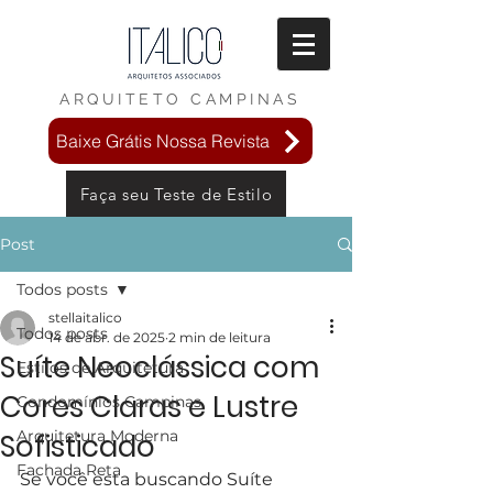
ARQUITETO
CAMPINAS
Baixe Grátis Nossa Revista
Faça seu Teste de Estilo
Post
Todos posts
stellaitalico
Todos posts
14 de abr. de 2025
2 min de leitura
Suíte Neoclássica com
Estilos de Arquitetura
Cores Claras e Lustre
Condomínios Campinas
Arquitetura Moderna
Sofisticado
Fachada Reta
Se você esta buscando Suíte 