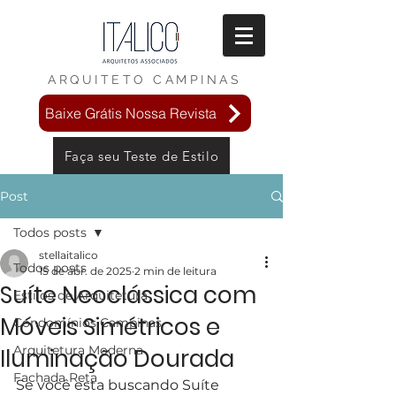
ARQUITETO
CAMPINAS
Baixe Grátis Nossa Revista
Faça seu Teste de Estilo
Post
Todos posts
stellaitalico
Todos posts
15 de abr. de 2025
2 min de leitura
Suíte Neoclássica com
Estilos de Arquitetura
Móveis Simétricos e
Condomínios Campinas
Arquitetura Moderna
Iluminação Dourada
Fachada Reta
Se você esta buscando Suíte 