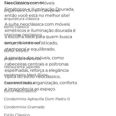
Casa Contemporanea
Neoclássica com Móveis 
Simétricos e Iluminação Dourada, 
Engenheiro Civil em Campinas
então você está no melhor site!
arquitetura clássica
A suíte neoclássica com móveis 
estilo clássico
simétricos e iluminação dourada é 
interiores neiclássico
a escolha ideal para quem busca 
design de interiores
um ambiente sofisticado, 
atemporal e equilibrado. 
buffet infantil
A simetria dos móveis, como 
projeto de interiores
cabeceiras centrais e poltronas 
restaurante japonês
espelhadas, reforça a elegância 
condomínio Mont Blanc
típica do estilo neoclássico, 
transmitindo organização, conforto 
Casa Neoclássica
e imponência ao espaço.
Estilo Neoclássico
Condomínio Aphaville Dom Pedro 0
Condomínio Gramado
Estilo Clássico