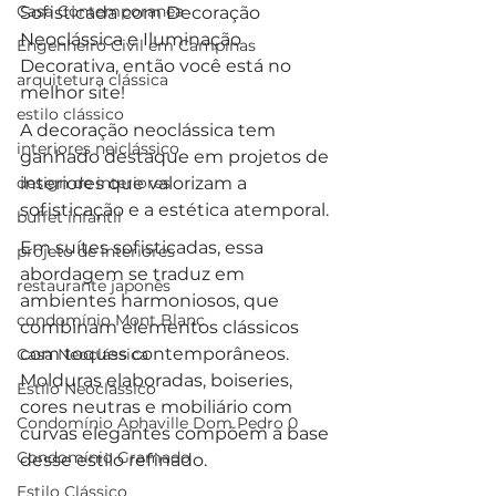
Casa Contemporanea
Sofisticada com Decoração 
Neoclássica e Iluminação 
Engenheiro Civil em Campinas
Decorativa, então você está no 
arquitetura clássica
melhor site!
estilo clássico
A decoração neoclássica tem 
interiores neiclássico
ganhado destaque em projetos de 
design de interiores
interiores que valorizam a 
sofisticação e a estética atemporal. 
buffet infantil
Em suítes sofisticadas, essa 
projeto de interiores
abordagem se traduz em 
restaurante japonês
ambientes harmoniosos, que 
condomínio Mont Blanc
combinam elementos clássicos 
com toques contemporâneos. 
Casa Neoclássica
Molduras elaboradas, boiseries, 
Estilo Neoclássico
cores neutras e mobiliário com 
Condomínio Aphaville Dom Pedro 0
curvas elegantes compõem a base 
Condomínio Gramado
desse estilo refinado.
Estilo Clássico