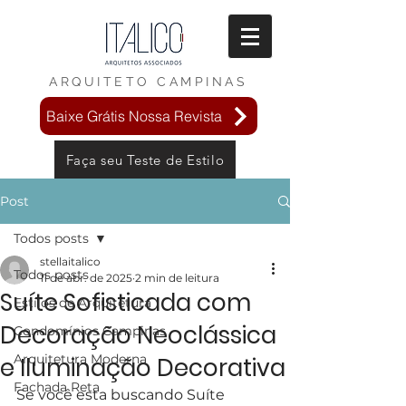
ARQUITETO
CAMPINAS
Baixe Grátis Nossa Revista
Faça seu Teste de Estilo
Post
Todos posts
stellaitalico
Todos posts
11 de abr. de 2025
2 min de leitura
Suíte Sofisticada com
Estilos de Arquitetura
Decoração Neoclássica
Condomínios Campinas
Arquitetura Moderna
e Iluminação Decorativa
Fachada Reta
Se você esta buscando Suíte 