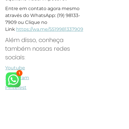
Entre em contato agora mesmo 
através do WhatsApp: (19) 98133-
7909 ou Clique no 
Link 
https://wa.me/5519981337909
Além disso, conheça 
também nossas redes 
sociais:
Youtube
Instagram
Pinterest
Queremos te ajudar a fazer o 
projeto dos seus sonhos.
Veja também outros Projetos para 
Suíte Sofisticada em nosso 
site.