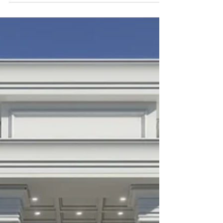
1200m² no EntreVerdes – Campinas, então
você está no melhor site! O projeto
desenvolvido para...