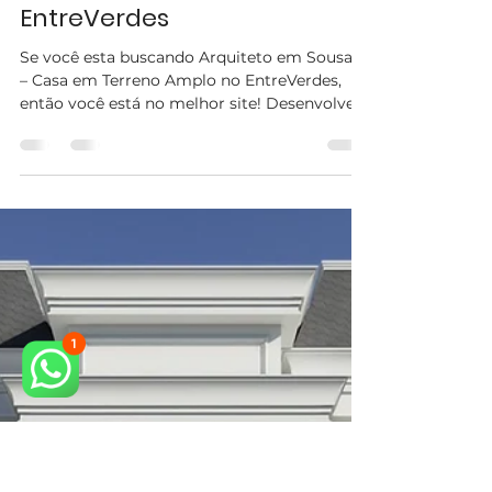
stellaitalico
24 de jul. de 2025
2 min de leitura
Arquiteto em Sousas – Casa
em Terreno Amplo no
EntreVerdes
Se você esta buscando Arquiteto em Sousas
– Casa em Terreno Amplo no EntreVerdes,
então você está no melhor site! Desenvolver
um projeto...