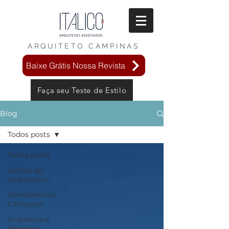
ARQUITETO
CAMPINAS
Baixe Grátis Nossa Revista
Faça seu Teste de Estilo
Blog
Todos posts
Todos posts
Estilos de
Arquitetura
Condomínios
Campinas
Arquitetura
Moderna