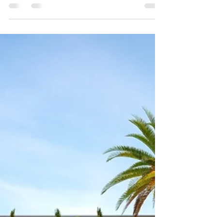
25 de jul. de 2025
2 min de leitura
Ville Sainte Anne Campinas
– Projeto Completo em Lote
de 480m²
Se você esta buscando Ville Sainte Anne
Campinas – Projeto Completo em Lote de
480m², então você está no melhor site! O
condomínio Ville...