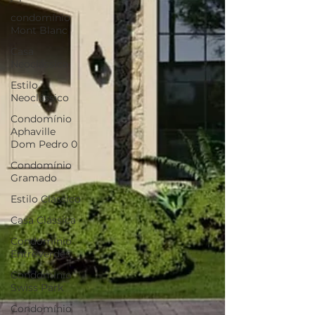
condomínio
Mont Blanc
Casa
Neoclássica
Estilo
Neoclássico
Condomínio
Aphaville
Dom Pedro 0
Condomínio
Gramado
Estilo Clássico
Casa Clássica
Condomínio
EntreVerdes
Condomínio
Swiss Park
Condomínio