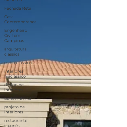
Fachada Reta
Casa
Contemporanea
Engenheiro
Civil em
Campinas
arquitetura
clássica
estilo clássico
interiores
neiclássico
design de
interiores
buffet infantil
projeto de
interiores
restaurante
japonês