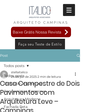
ARQUITETO
CAMPINAS
Baixe Grátis Nossa Revista
Faça seu Teste de Estilo
Post
Todos posts
stellaitalico
Todos posts
24 de jul. de 2025
2 min de leitura
Casa Campestre de Dois
Estilos de Arquitetura
Pavimentos com
Condomínios Campinas
Arquitetura Moderna
Arquitetura Leve –
Fachada Reta
Campinas