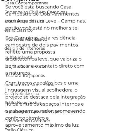
Casa Contemporanea
Se você esta buscando Casa 
Engenheiro Civil em Campinas
Campestre de Dois Pavimentos 
com Arquitetura Leve – Campinas, 
arquitetura clássica
então você está no melhor site!
estilo clássico
Em Campinas, esta residência 
interiores neiclássico
campestre de dois pavimentos 
design de interiores
reflete uma proposta 
buffet infantil
arquitetônica leve, que valoriza o 
bem-estar e o contato direto com 
projeto de interiores
a natureza. 
restaurante japonês
Com traços neoclássicos e uma 
condomínio Mont Blanc
linguagem visual acolhedora, o 
Casa Neoclássica
projeto se destaca pela integração 
Estilo Neoclássico
fluida entre os espaços internos e 
a paisagem ao redor, promovendo 
Condomínio Aphaville Dom Pedro 0
conforto térmico e 
Condomínio Gramado
aproveitamento máximo da luz 
Estilo Clássico