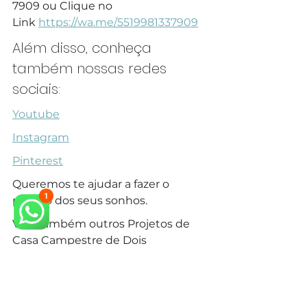
7909 ou Clique no 
Link 
https://wa.me/5519981337909
Além disso, conheça 
também nossas redes 
sociais:
Youtube
Instagram
Pinterest
Queremos te ajudar a fazer o 
projeto dos seus sonhos.
Veja também outros Projetos de 
Casa Campestre de Dois 
Pavimentos com Arquitetura Leve 
em nosso 
site.
arquiteto neoclássico