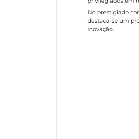
privilegiados em r
Condomínio Gramado
Esti
No prestigiado co
destaca-se um proj
inovação.
Condomínio Swiss Park
Co