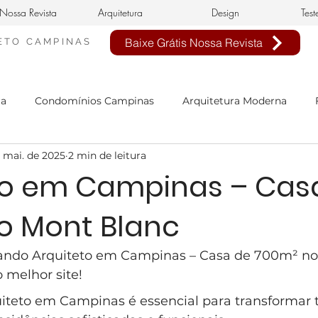
Nossa Revista
Arquitetura
Design
Test
Baixe Grátis Nossa Revista
ETO
CAMPINAS
ra
Condomínios Campinas
Arquitetura Moderna
 mai. de 2025
2 min de leitura
nheiro Civil em Campinas
arquitetura clássica
estilo 
to em Campinas – Cas
o Mont Blanc
n de interiores
buffet infantil
projeto de interiores
ando Arquiteto em Campinas – Casa de 700m² no
sa Neoclássica
Estilo Neoclássico
Condomínio Aphavi
 melhor site!
iteto em Campinas é essencial para transformar t