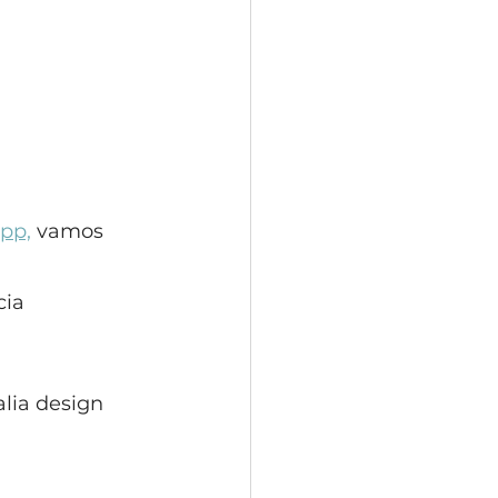
pp,
 vamos 
cia 
 
lia design 