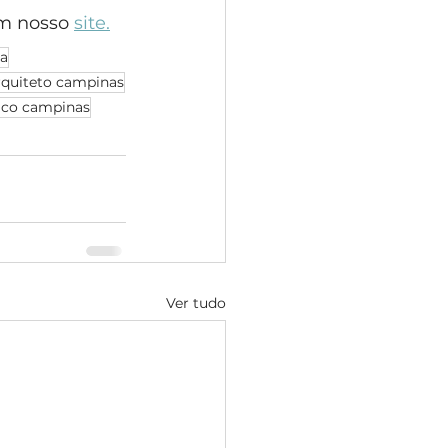
m nosso 
site.
ca
rquiteto campinas
sico campinas
Ver tudo