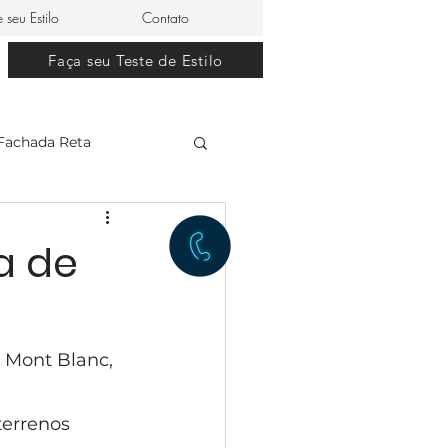
e seu Estilo
Contato
Faça seu Teste de Estilo
Fachada Reta
clássico
a de
restaurante japonês
 Mont Blanc, 
lle Dom Pedro 0
errenos 