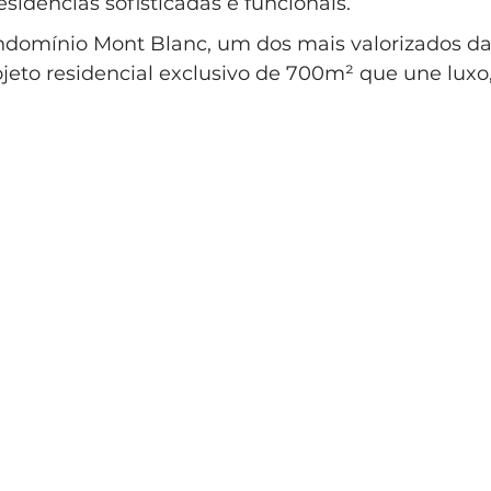
esidências sofisticadas e funcionais. 
lo Clássico
Casa Clássica
Condomínio EntreVerdes
ndomínio Mont Blanc, um dos mais valorizados da 
eto residencial exclusivo de 700m² que une luxo,
ndomínio Sainte Anne Campinas