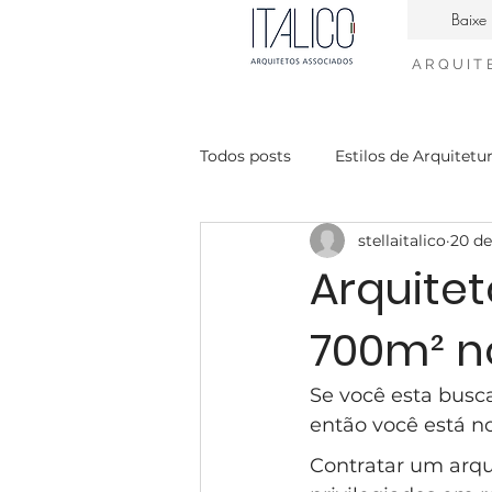
Baixe 
ARQUIT
Todos posts
Estilos de Arquitetu
stellaitalico
20 de
Casa Contemporanea
Enge
Arquite
700m² n
interiores neiclássico
desig
Se você esta busc
condomínio Mont Blanc
Ca
então você está no
Contratar um arqu