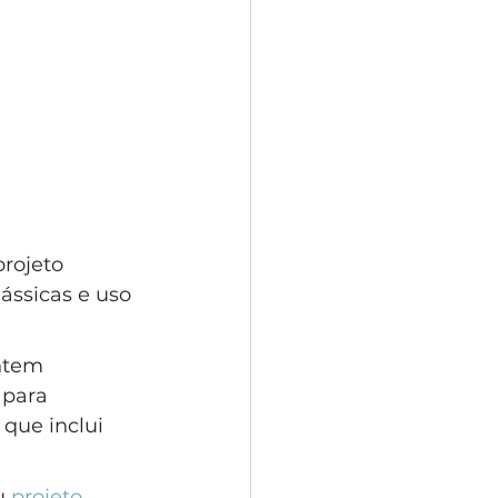
rojeto 
ássicas e uso 
ntem 
 para 
 que inclui 
u 
projeto
.