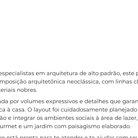
specialistas em arquitetura de alto padrão, este p
posição arquitetônica neoclássica, com linhas cl
eriais nobres. 
da por volumes expressivos e detalhes que gara
ca à casa. O layout foi cuidadosamente planejado
ão e integrar os ambientes sociais à área de lazer,
ourmet e um jardim com paisagismo elaborado. 
e está pronta para te atender e te ajudar com se