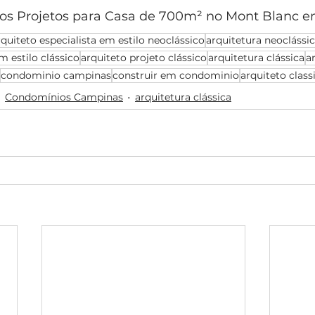
os Projetos para Casa de 700m² no Mont Blanc e
rquiteto especialista em estilo neoclássico
arquitetura neoclássi
m estilo clássico
arquiteto projeto clássico
arquitetura clássica
a
condominio campinas
construir em condominio
arquiteto clas
Condomínios Campinas
arquitetura clássica