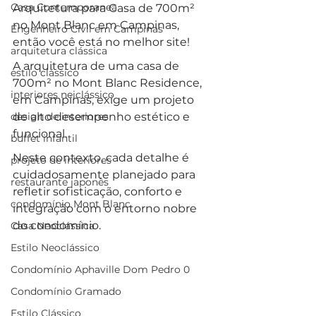
Casa Contemporanea
Arquitetura para Casa de 700m² 
no Mont Blanc em Campinas, 
Engenheiro Civil em Campinas
então você está no melhor site!
arquitetura clássica
A arquitetura de uma casa de 
estilo clássico
700m² no Mont Blanc Residence, 
interiores neiclássico
em Campinas, exige um projeto 
design de interiores
de alto desempenho estético e 
funcional. 
buffet infantil
Neste contexto, cada detalhe é 
projeto de interiores
cuidadosamente planejado para 
restaurante japonês
refletir sofisticação, conforto e 
condomínio Mont Blanc
integração com o entorno nobre 
do condomínio. 
Casa Neoclássica
Estilo Neoclássico
Condomínio Aphaville Dom Pedro 0
Condomínio Gramado
Estilo Clássico