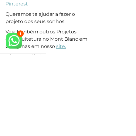
Pinterest
Queremos te ajudar a fazer o 
projeto dos seus sonhos.
Veja também outros Projetos 
de Arquitetura no Mont Blanc em 
Campinas em nosso 
site.
arquiteto neoclássico
arquiteto especialista em estilo neoclássico
arquitetura neoclássica
arquiteto especialista em estilo clássico
arquiteto projeto clássico
arquitetura clássica
arquiteto estilo clássico
arquiteto campinas
arquiteto em campinas
condominio campinas
construir em condominio
arquitetura em campinas
arquiteto classico campinas
construir casa
Estilos de Arquitetura