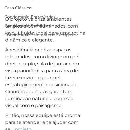
Casa Clássica
Condomínio EntreVerdes
O projeto valoriza ambientes 
amplos e bem iluminados, com 
Condomínio Swiss Park
layout fluido, ideal para uma rotina 
Condomínio Sainte Anne Campinas
dinâmica e elegante.
A residência prioriza espaços 
integrados, como living com pé-
direito duplo, sala de jantar com 
vista panorâmica para a área de 
lazer e cozinha gourmet 
estrategicamente posicionada. 
Grandes aberturas garantem 
iluminação natural e conexão 
visual com o paisagismo. 
Então, nossa equipe está pronta 
para te atender e te ajudar com 
seu 
projeto
.