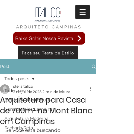
ARQUITETO
CAMPINAS
Baixe Grátis Nossa Revista
Faça seu Teste de Estilo
Post
Todos posts
stellaitalico
Todos posts
3 de jul. de 2025
2 min de leitura
Arquitetura para Casa
Estilos de Arquitetura
de 700m² no Mont Blanc
Condomínios Campinas
Arquitetura Moderna
em Campinas
Fachada Reta
Se você esta buscando 