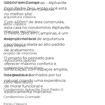
Casa Contemporanea
400m² em Campinas – Alphaville 
Dom Pedro Zero, então você está 
Engenheiro Civil em Campinas
no melhor site!
arquitetura clássica
Com 400m² de área construída, 
estilo clássico
esta casa no condomínio Alphaville 
interiores neiclássico
D Pedro Zero, em Campinas, é um 
design de interiores
exemplo notável de arquitetura 
neoclássica aliada ao alto padrão 
buffet infantil
de acabamento. 
projeto de interiores
O projeto foi pensado para 
restaurante japonês
oferecer máximo conforto e 
condomínio Mont Blanc
sofisticação, com espaços amplos, 
integrados e banhados por luz 
Casa Neoclássica
natural, criando uma experiência 
Estilo Neoclássico
de morar funcional e 
Condomínio Aphaville Dom Pedro 0
esteticamente marcante.
Condomínio Gramado
Estilo Clássico