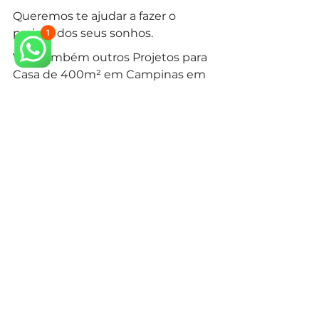
Queremos te ajudar a fazer o 
projeto dos seus sonhos.
Veja também outros Projetos para 
Casa de 400m² em Campinas em 
nosso 
site.
arquiteto neoclássico
arquiteto especialista em estilo neoclássico
arquitetura neoclássica
arquiteto campinas
arquiteto em campinas
condominio campinas
construir em condominio
arquitetura em campinas
arquiteto classico campinas
construir casa
Estilos de Arquitetura
Condomínios Campinas
Casa Neoclássica