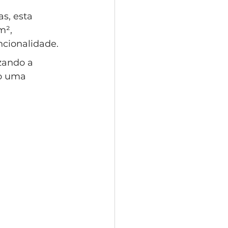
s, esta 
m², 
cionalidade. 
zando a 
o uma 