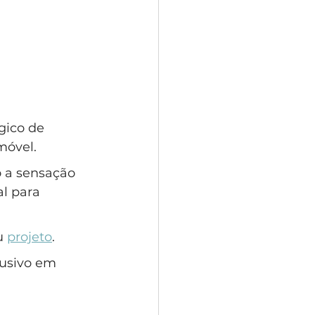
gico de 
móvel. 
o a sensação 
l para 
u 
projeto
.
lusivo em 