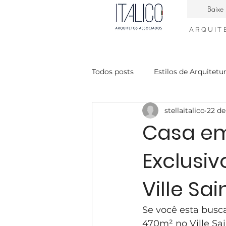
Baixe 
ARQUIT
Todos posts
Estilos de Arquitetu
stellaitalico
22 de
Casa Contemporanea
Enge
Casa em
Exclusi
interiores neiclássico
desig
Ville Sa
condomínio Mont Blanc
Ca
Se você esta busc
470m² no Ville Sai