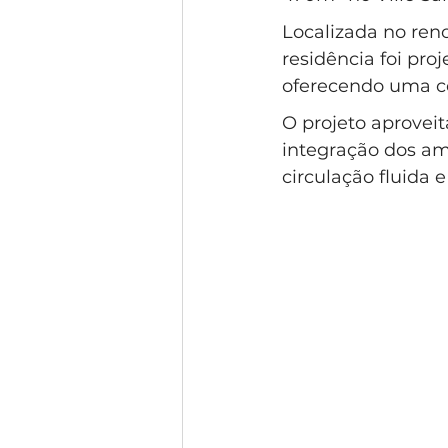
Condomínio Gramado
Esti
Localizada no ren
residência foi pro
oferecendo uma co
Condomínio Swiss Park
Co
O projeto aproveit
integração dos am
circulação fluida e