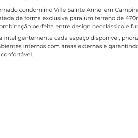
lo Clássico
Casa Clássica
Condomínio EntreVerdes
omado condomínio Ville Sainte Anne, em Campina
jetada de forma exclusiva para um terreno de 470
mbinação perfeita entre design neoclássico e fun
ndomínio Sainte Anne Campinas
a inteligentemente cada espaço disponível, priori
bientes internos com áreas externas e garantind
 confortável.