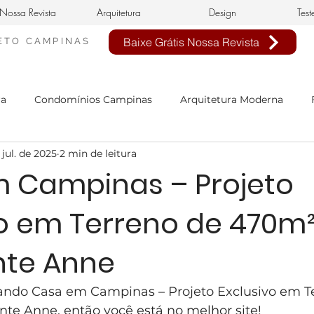
Nossa Revista
Arquitetura
Design
Test
Baixe Grátis Nossa Revista
ETO
CAMPINAS
ra
Condomínios Campinas
Arquitetura Moderna
 jul. de 2025
2 min de leitura
nheiro Civil em Campinas
arquitetura clássica
estilo 
 Campinas – Projeto
vo em Terreno de 470m
n de interiores
buffet infantil
projeto de interiores
inte Anne
sa Neoclássica
Estilo Neoclássico
Condomínio Aphavi
ando Casa em Campinas – Projeto Exclusivo em T
nte Anne, então você está no melhor site!