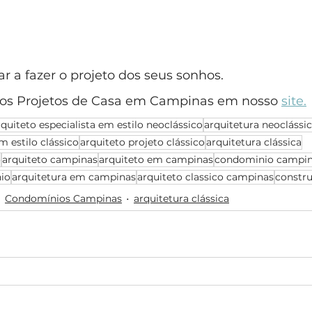
 a fazer o projeto dos seus sonhos.
os Projetos de Casa em Campinas em nosso 
site.
rquiteto especialista em estilo neoclássico
arquitetura neoclássi
m estilo clássico
arquiteto projeto clássico
arquitetura clássica
o
arquiteto campinas
arquiteto em campinas
condominio campi
io
arquitetura em campinas
arquiteto classico campinas
constru
Condomínios Campinas
arquitetura clássica