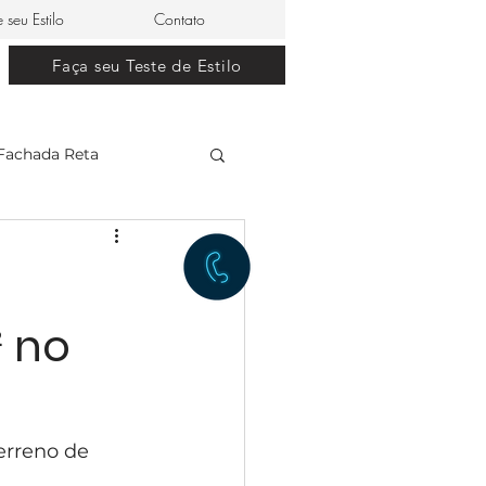
e seu Estilo
Contato
Faça seu Teste de Estilo
Fachada Reta
clássico
² no
restaurante japonês
lle Dom Pedro 0
erreno de 