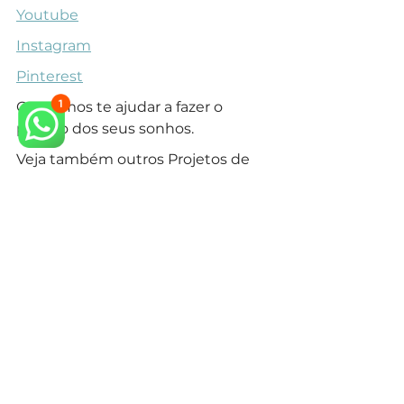
Youtube
Instagram
Pinterest
Queremos te ajudar a fazer o 
projeto dos seus sonhos.
Veja também outros Projetos de 
Casa Neoclássica no EntreVerdes 
em nosso 
site.
arquiteto neoclássico
arquiteto especialista em estilo neoclássico
arquitetura neoclássica
arquiteto campinas
arquiteto em campinas
condominio campinas
construir em condominio
arquitetura em campinas
arquiteto classico campinas
construir casa
Estilos de Arquitetura