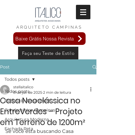
ARQUITETO
CAMPINAS
Baixe Grátis Nossa Revista
Faça seu Teste de Estilo
Post
Todos posts
stellaitalico
Todos posts
8 de jul. de 2025
2 min de leitura
Casa Neoclássica no
Estilos de Arquitetura
EntreVerdes – Projeto
Condomínios Campinas
Arquitetura Moderna
em Terreno de 1200m²
Fachada Reta
Se você esta buscando Casa 