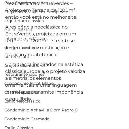
Casa Contemporanea
Neoclássica no EntreVerdes – 
Projeto em Terreno de 1200m², 
Engenheiro Civil em Campinas
então você está no melhor site!
arquitetura clássica
A residência neoclássica no 
estilo clássico
EntreVerdes, projetada em um 
interiores neiclássico
terreno de 1200m², é a síntese 
design de interiores
perfeita entre sofisticação e 
tradição arquitetônica. 
buffet infantil
Com traços inspirados na estética 
projeto de interiores
clássica europeia, o projeto valoriza 
restaurante japonês
a simetria, os elementos 
condomínio Mont Blanc
ornamentais e uma linguagem 
formal que transmite imponência 
Casa Neoclássica
e equilíbrio. 
Estilo Neoclássico
Condomínio Aphaville Dom Pedro 0
Condomínio Gramado
Estilo Clássico