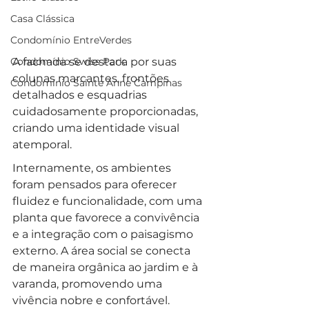
Casa Clássica
Condomínio EntreVerdes
A fachada se destaca por suas 
Condomínio Swiss Park
colunas marcantes, frontões 
Condomínio Sainte Anne Campinas
detalhados e esquadrias 
cuidadosamente proporcionadas, 
criando uma identidade visual 
atemporal. 
Internamente, os ambientes 
foram pensados para oferecer 
fluidez e funcionalidade, com uma 
planta que favorece a convivência 
e a integração com o paisagismo 
externo. A área social se conecta 
de maneira orgânica ao jardim e à 
varanda, promovendo uma 
vivência nobre e confortável. 