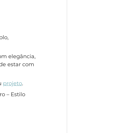
lo, 
om elegância, 
de estar com 
u 
projeto
.
 – Estilo 