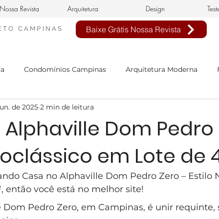
Nossa Revista
Arquitetura
Design
Test
Baixe Grátis Nossa Revista
ETO
CAMPINAS
ra
Condomínios Campinas
Arquitetura Moderna
jun. de 2025
2 min de leitura
nheiro Civil em Campinas
arquitetura clássica
estilo 
 Alphaville Dom Pedro 
eoclássico em Lote de
n de interiores
buffet infantil
projeto de interiores
ando Casa no Alphaville Dom Pedro Zero – Estilo 
sa Neoclássica
Estilo Neoclássico
Condomínio Aphavi
 então você está no melhor site!
le Dom Pedro Zero, em Campinas, é unir requinte,