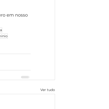
ero em nosso 
ca
inio
Ver tudo