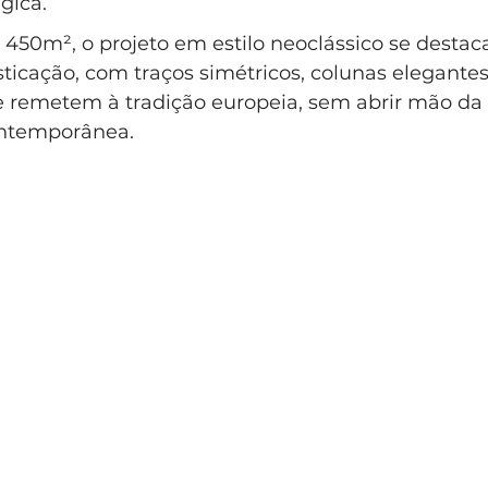
gica. 
lo Clássico
Casa Clássica
Condomínio EntreVerdes
450m², o projeto em estilo neoclássico se destaca
ticação, com traços simétricos, colunas elegantes
e remetem à tradição europeia, sem abrir mão da 
ndomínio Sainte Anne Campinas
ontemporânea.