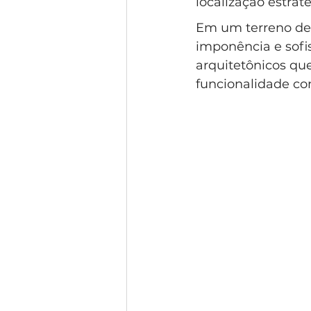
localização estraté
Condomínio Gramado
Esti
Em um terreno de 
imponência e sofis
arquitetônicos qu
Condomínio Swiss Park
Co
funcionalidade c