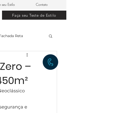
e seu Estilo
Contato
Faça seu Teste de Estilo
Fachada Reta
clássico
Zero –
 450m²
restaurante japonês
Neoclássico 
lle Dom Pedro 0
 segurança e 