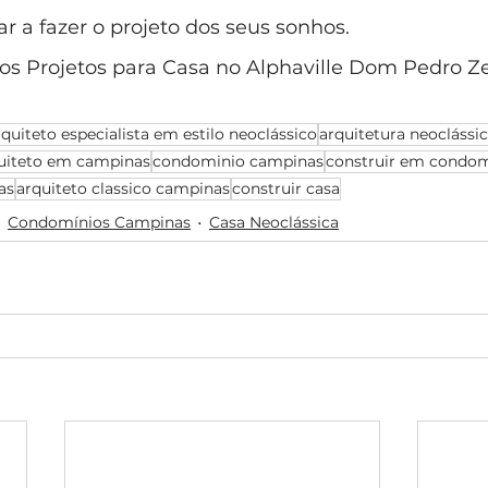
 a fazer o projeto dos seus sonhos.
s Projetos para Casa no Alphaville Dom Pedro Z
rquiteto especialista em estilo neoclássico
arquitetura neoclássi
uiteto em campinas
condominio campinas
construir em condom
as
arquiteto classico campinas
construir casa
Condomínios Campinas
Casa Neoclássica