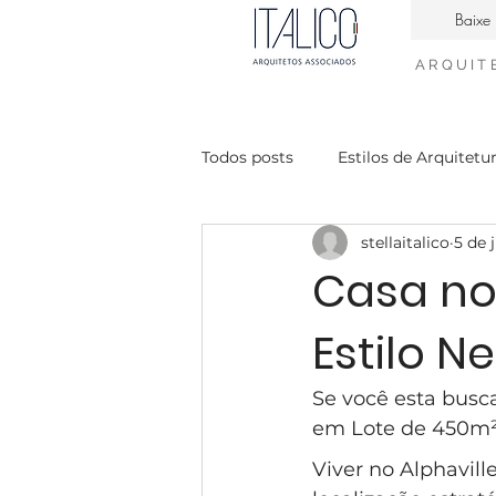
Baixe 
ARQUIT
Todos posts
Estilos de Arquitetu
stellaitalico
5 de 
Casa Contemporanea
Enge
Casa no
Estilo N
interiores neiclássico
desig
Se você esta busc
condomínio Mont Blanc
Ca
em Lote de 450m²,
Viver no Alphavil