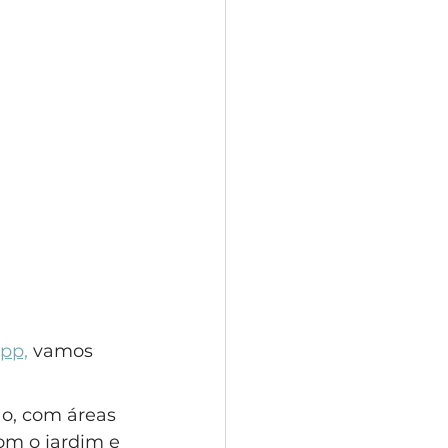
pp,
 vamos 
o, com áreas 
om o jardim e 