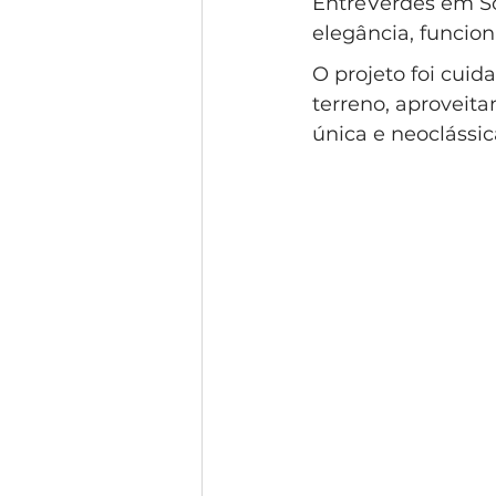
EntreVerdes em So
Condomínio Gramado
Esti
elegância, funcion
O projeto foi cuid
terreno, aproveita
Condomínio Swiss Park
Co
única e neoclássic