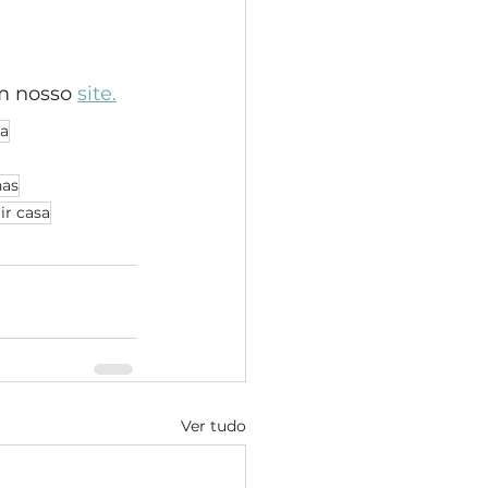
m nosso 
site.
ca
nas
ir casa
Ver tudo