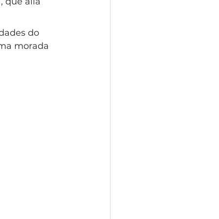
 que alia 
idades do 
 uma morada 