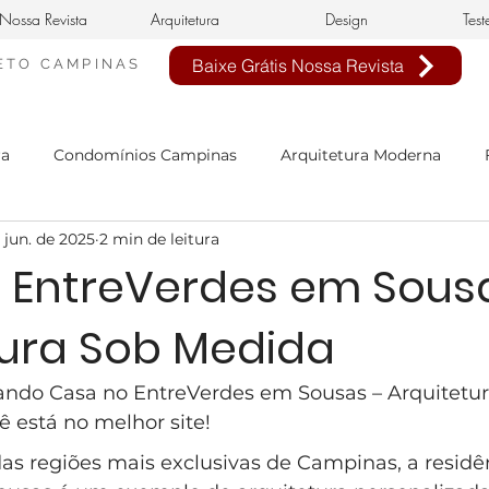
Nossa Revista
Arquitetura
Design
Test
Baixe Grátis Nossa Revista
ETO
CAMPINAS
ra
Condomínios Campinas
Arquitetura Moderna
 jun. de 2025
2 min de leitura
nheiro Civil em Campinas
arquitetura clássica
estilo 
 EntreVerdes em Sous
tura Sob Medida
n de interiores
buffet infantil
projeto de interiores
ando Casa no EntreVerdes em Sousas – Arquitetur
sa Neoclássica
Estilo Neoclássico
Condomínio Aphavi
 está no melhor site!
s regiões mais exclusivas de Campinas, a residê