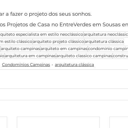
 a fazer o projeto dos seus sonhos.
os Projetos de Casa no EntreVerdes em Sousas e
rquiteto especialista em estilo neoclássico
arquitetura neoclássi
m estilo clássico
arquiteto projeto clássico
arquitetura clássica
o
arquiteto campinas
arquiteto em campinas
condominio campi
io
arquitetura em campinas
arquiteto classico campinas
constru
Condomínios Campinas
arquitetura clássica