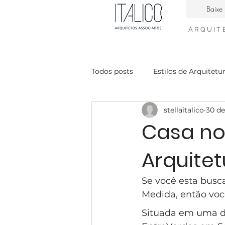
Baixe 
ARQUIT
Todos posts
Estilos de Arquitetu
stellaitalico
30 de
Casa Contemporanea
Enge
Casa no
Arquite
interiores neiclássico
desig
Se você esta busc
condomínio Mont Blanc
Ca
Medida, então você
Situada em uma da