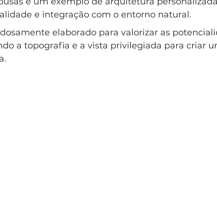
usas é um exemplo de arquitetura personalizada,
lo Clássico
Casa Clássica
Condomínio EntreVerdes
alidade e integração com o entorno natural. 
adosamente elaborado para valorizar as potencial
ndo a topografia e a vista privilegiada para criar
ndomínio Sainte Anne Campinas
a.