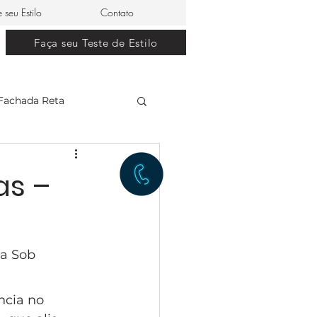
e seu Estilo
Contato
Faça seu Teste de Estilo
Fachada Reta
clássico
as –
restaurante japonês
a Sob 
lle Dom Pedro 0
ncia no 