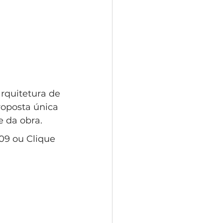
rquitetura de 
roposta única 
e da obra.
09 ou Clique 