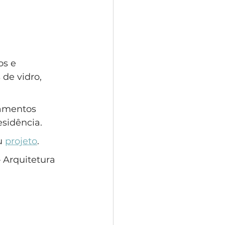
s e 
de vidro, 
bamentos 
esidência.
u 
projeto
.
 Arquitetura 