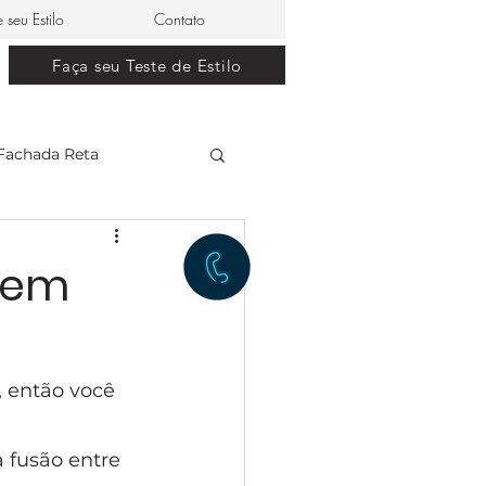
e seu Estilo
Contato
Faça seu Teste de Estilo
Fachada Reta
clássico
 em
restaurante japonês
 então você 
lle Dom Pedro 0
fusão entre 