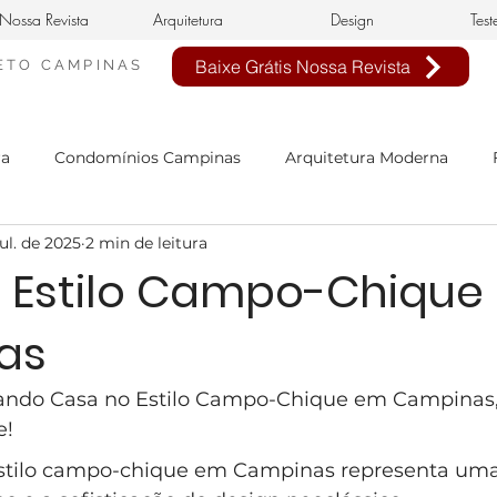
Nossa Revista
Arquitetura
Design
Test
Baixe Grátis Nossa Revista
ETO
CAMPINAS
ra
Condomínios Campinas
Arquitetura Moderna
jul. de 2025
2 min de leitura
nheiro Civil em Campinas
arquitetura clássica
estilo 
 Estilo Campo-Chique
as
n de interiores
buffet infantil
projeto de interiores
cando Casa no Estilo Campo-Chique em Campinas,
sa Neoclássica
Estilo Neoclássico
Condomínio Aphavi
e!
stilo campo-chique em Campinas representa uma 