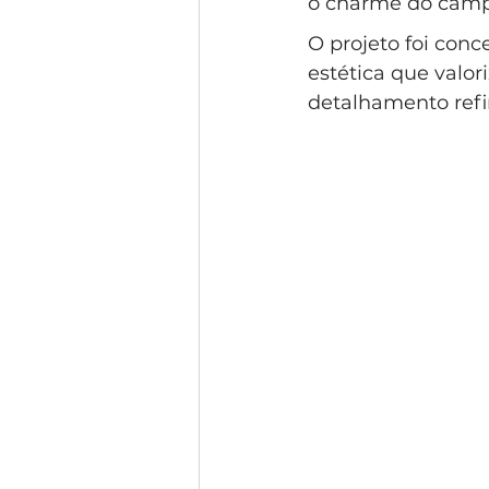
o charme do campo
Condomínio Gramado
Esti
O projeto foi con
estética que valor
detalhamento refi
Condomínio Swiss Park
Co