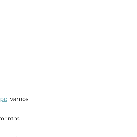
pp,
 vamos 
imentos 