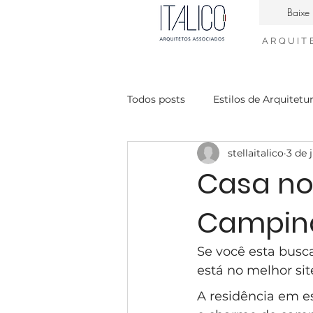
Baixe 
ARQUIT
Todos posts
Estilos de Arquitetu
stellaitalico
3 de 
Casa Contemporanea
Enge
Casa no
Campin
interiores neiclássico
desig
Se você esta bus
condomínio Mont Blanc
Ca
está no melhor sit
A residência em e