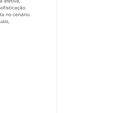
afetiva, 
fisticação. 
a no cenário 
ais, 