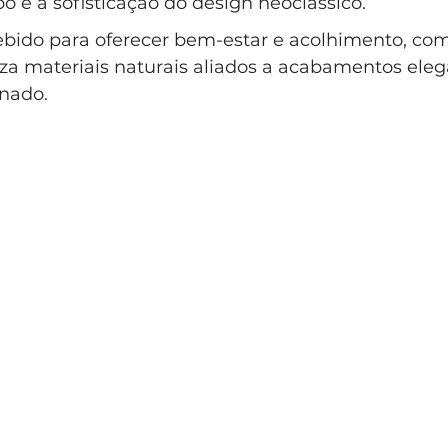
 e a sofisticação do design neoclássico. 
lo Clássico
Casa Clássica
Condomínio EntreVerdes
cebido para oferecer bem-estar e acolhimento, co
iza materiais naturais aliados a acabamentos eleg
nado.
ndomínio Sainte Anne Campinas