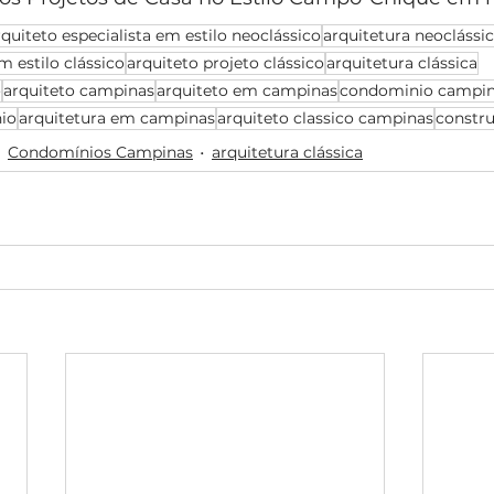
rquiteto especialista em estilo neoclássico
arquitetura neoclássi
m estilo clássico
arquiteto projeto clássico
arquitetura clássica
o
arquiteto campinas
arquiteto em campinas
condominio campi
io
arquitetura em campinas
arquiteto classico campinas
constru
Condomínios Campinas
arquitetura clássica