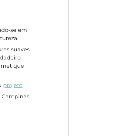
indo-se em 
ureza. 
ores suaves 
dadeiro 
rmet que 
u 
projeto
.
m Campinas.