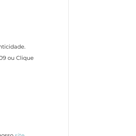
nticidade.
09 ou Clique 
nosso 
site.