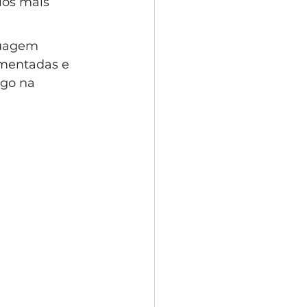
ios mais 
guagem 
amentadas e 
go na 