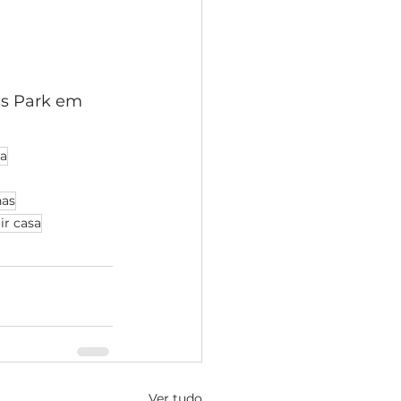
ss Park em 
ca
nas
ir casa
Ver tudo