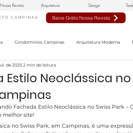
Nossa Revista
Arquitetura
Design
Test
Baixe Grátis Nossa Revista
ETO
CAMPINAS
ra
Condomínios Campinas
Arquitetura Moderna
jul. de 2025
2 min de leitura
nheiro Civil em Campinas
arquitetura clássica
estilo 
Estilo Neoclássica no
Campinas
n de interiores
buffet infantil
projeto de interiores
ando Fachada Estilo Neoclássica no Swiss Park – 
sa Neoclássica
Estilo Neoclássico
Condomínio Aphavi
 melhor site!
sica no Swiss Park, em Campinas, é uma express