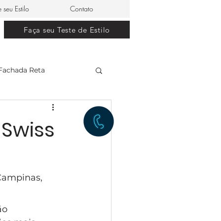
e seu Estilo
Contato
Faça seu Teste de Estilo
Fachada Reta
clássico
 Swiss
restaurante japonês
Campinas, 
lle Dom Pedro 0
ão 