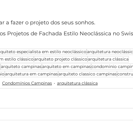
 a fazer o projeto dos seus sonhos.
s Projetos de Fachada Estilo Neoclássica no Swi
rquiteto especialista em estilo neoclássico
arquitetura neoclássi
m estilo clássico
arquiteto projeto clássico
arquitetura clássica
o
arquiteto campinas
arquiteto em campinas
condominio campi
io
arquitetura em campinas
arquiteto classico campinas
constru
Condomínios Campinas
arquitetura clássica