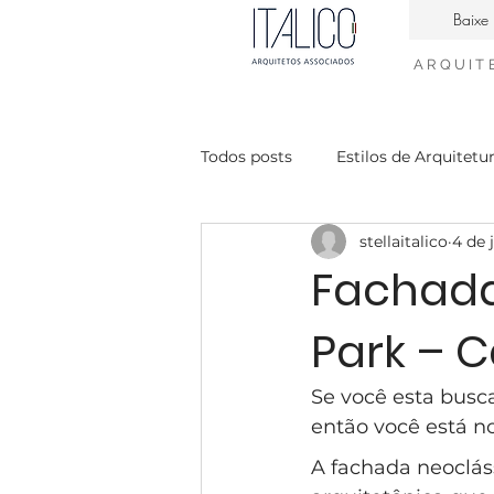
Baixe 
ARQUIT
Todos posts
Estilos de Arquitetu
stellaitalico
4 de 
Casa Contemporanea
Enge
Fachada 
Park – 
interiores neiclássico
desig
Se você esta busc
condomínio Mont Blanc
Ca
então você está no
A fachada neoclás