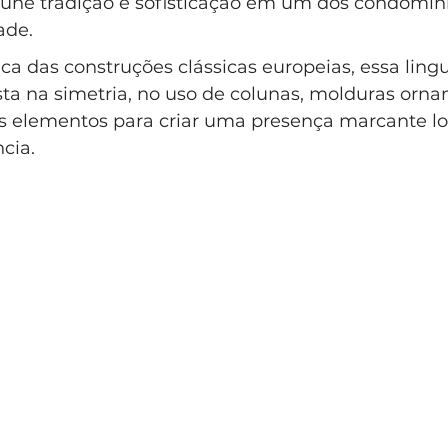
 une tradição e sofisticação em um dos condomín
lo Clássico
Casa Clássica
Condomínio EntreVerdes
ade. 
ica das construções clássicas europeias, essa lin
sta na simetria, no uso de colunas, molduras orn
ndomínio Sainte Anne Campinas
 elementos para criar uma presença marcante lo
cia.