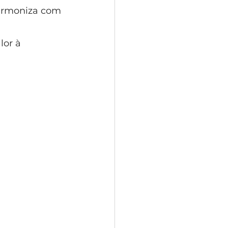
harmoniza com 
lor à 