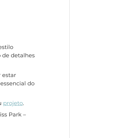
stilo 
o de detalhes 
 estar 
essencial do 
u 
projeto
.
ss Park – 