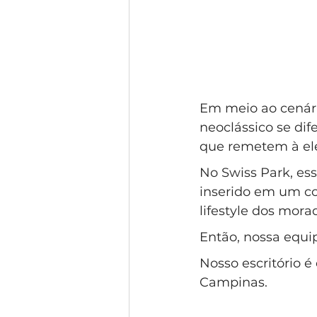
Em meio ao cenári
neoclássico se dif
que remetem à ele
No Swiss Park, es
inserido em um con
lifestyle dos mora
Então, nossa equip
Nosso escritório é
Campinas.