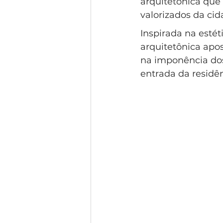
arquitetônica que
Condomínio Gramado
Esti
valorizados da cid
Inspirada na estét
arquitetônica apo
Condomínio Swiss Park
Co
na imponência dos
entrada da residên