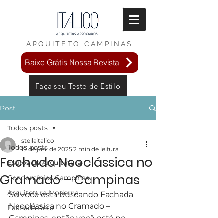
ARQUITETO
CAMPINAS
Baixe Grátis Nossa Revista
Faça seu Teste de Estilo
Post
Todos posts
stellaitalico
Todos posts
19 de jun. de 2025
2 min de leitura
Fachada Neoclássica no
Estilos de Arquitetura
Gramado – Campinas
Condomínios Campinas
Arquitetura Moderna
Se você esta buscando Fachada 
Neoclássica no Gramado – 
Fachada Reta
Campinas, então você está no 