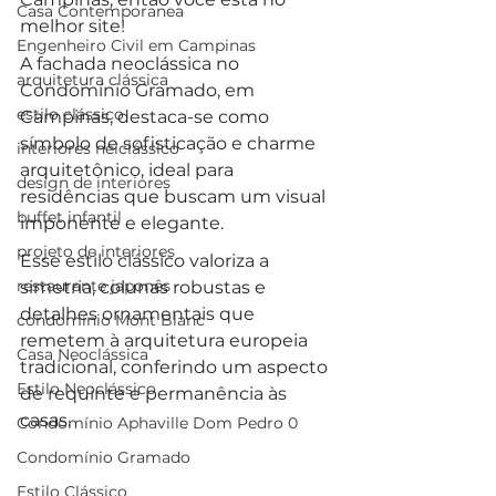
Casa Contemporanea
melhor site!
Engenheiro Civil em Campinas
A fachada neoclássica no 
arquitetura clássica
Condomínio Gramado, em 
estilo clássico
Campinas, destaca-se como 
símbolo de sofisticação e charme 
interiores neiclássico
arquitetônico, ideal para 
design de interiores
residências que buscam um visual 
buffet infantil
imponente e elegante. 
projeto de interiores
Esse estilo clássico valoriza a 
restaurante japonês
simetria, colunas robustas e 
detalhes ornamentais que 
condomínio Mont Blanc
remetem à arquitetura europeia 
Casa Neoclássica
tradicional, conferindo um aspecto 
Estilo Neoclássico
de requinte e permanência às 
casas. 
Condomínio Aphaville Dom Pedro 0
Condomínio Gramado
Estilo Clássico