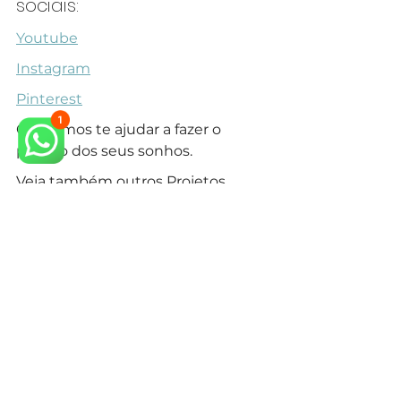
sociais:
Youtube
Instagram
Pinterest
Queremos te ajudar a fazer o 
projeto dos seus sonhos.
Veja também outros Projetos 
de Fachada Neoclássica no 
Gramado em nosso 
site.
arquiteto neoclássico
arquiteto especialista em estilo neoclássico
arquitetura neoclássica
arquiteto campinas
arquiteto em campinas
condominio campinas
construir em condominio
arquitetura em campinas
arquiteto classico campinas
construir casa