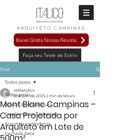
ARQUITETO
CAMPINAS
Baixe Grátis Nossa Revista
Faça seu Teste de Estilo
Post
Todos posts
stellaitalico
Todos posts
6 de jun. de 2025
2 min de leitura
Mont Blanc Campinas –
Estilos de Arquitetura
Casa Projetada por
Condomínios Campinas
Arquitetura Moderna
Arquiteto em Lote de
Fachada Reta
500m²