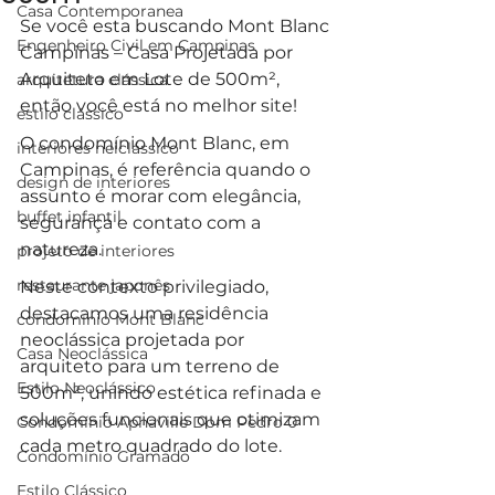
Casa Contemporanea
Se você esta buscando Mont Blanc 
Engenheiro Civil em Campinas
Campinas – Casa Projetada por 
Arquiteto em Lote de 500m², 
arquitetura clássica
então você está no melhor site!
estilo clássico
O condomínio Mont Blanc, em 
interiores neiclássico
Campinas, é referência quando o 
design de interiores
assunto é morar com elegância, 
buffet infantil
segurança e contato com a 
natureza. 
projeto de interiores
restaurante japonês
Neste contexto privilegiado, 
destacamos uma residência 
condomínio Mont Blanc
neoclássica projetada por 
Casa Neoclássica
arquiteto para um terreno de 
Estilo Neoclássico
500m², unindo estética refinada e 
soluções funcionais que otimizam 
Condomínio Aphaville Dom Pedro 0
cada metro quadrado do lote.
Condomínio Gramado
Estilo Clássico