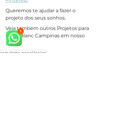
Pinterest
Queremos te ajudar a fazer o 
projeto dos seus sonhos.
Veja também outros Projetos para 
Mont Blanc Campinas em nosso 
site.
arquiteto neoclássico
arquiteto especialista em estilo neoclássico
arquitetura neoclássica
arquiteto especialista em estilo clássico
arquiteto projeto clássico
arquitetura clássica
arquiteto estilo clássico
arquiteto campinas
arquiteto em campinas
condominio campinas
construir em condominio
arquitetura em campinas
arquiteto classico campinas
construir casa
Estilos de Arquitetura
Condomínios Campinas