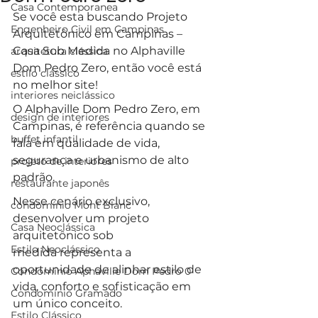
Casa Contemporanea
Se você esta buscando Projeto 
Engenheiro Civil em Campinas
Arquitetônico em Campinas – 
Casa Sob Medida no Alphaville 
arquitetura clássica
Dom Pedro Zero, então você está 
estilo clássico
no melhor site!
interiores neiclássico
O Alphaville Dom Pedro Zero, em 
design de interiores
Campinas, é referência quando se 
buffet infantil
fala em qualidade de vida, 
segurança e urbanismo de alto 
projeto de interiores
padrão. 
restaurante japonês
Nesse cenário exclusivo, 
condomínio Mont Blanc
desenvolver um projeto 
Casa Neoclássica
arquitetônico sob 
Estilo Neoclássico
medida representa a 
oportunidade de alinhar estilo de 
Condomínio Aphaville Dom Pedro 0
vida, conforto e sofisticação em 
Condomínio Gramado
um único conceito. 
Estilo Clássico