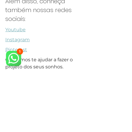
Além disso, conheça 
também nossas redes 
sociais:
Youtube
Instagram
Pinterest
Queremos te ajudar a fazer o 
projeto dos seus sonhos.
Veja também outros Projetos para 
Casa Sob Medida no Alphaville 
Dom Pedro Zero em nosso 
site.
arquiteto neoclássico
arquiteto especialista em estilo neoclássico
arquitetura neoclássica
arquiteto campinas
arquiteto em campinas
condominio campinas