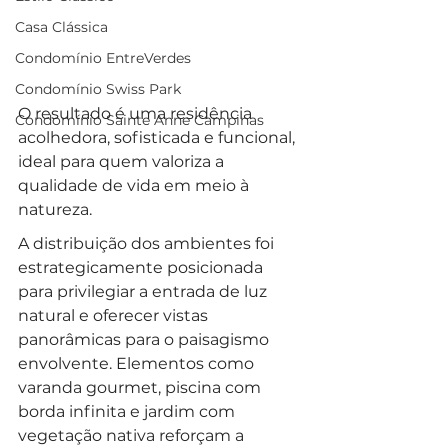
Casa Clássica
Condomínio EntreVerdes
Condomínio Swiss Park
O resultado é uma residência 
Condomínio Sainte Anne Campinas
acolhedora, sofisticada e funcional, 
ideal para quem valoriza a 
qualidade de vida em meio à 
natureza.
A distribuição dos ambientes foi 
estrategicamente posicionada 
para privilegiar a entrada de luz 
natural e oferecer vistas 
panorâmicas para o paisagismo 
envolvente. Elementos como 
varanda gourmet, piscina com 
borda infinita e jardim com 
vegetação nativa reforçam a 