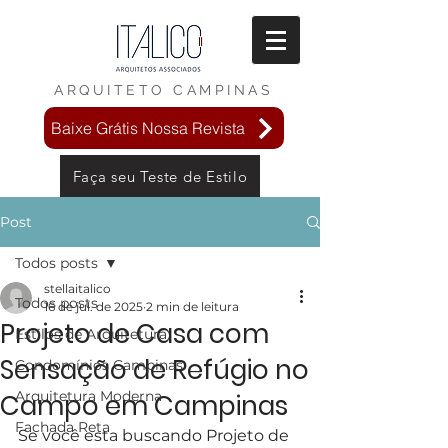
ARQUITETO
CAMPINAS
Baixe Grátis Nossa Revista
Faça seu Teste de Estilo
Post
Todos posts
stellaitalico
Todos posts
16 de jul. de 2025
2 min de leitura
Projeto de Casa com
Estilos de Arquitetura
Sensação de Refúgio no
Condomínios Campinas
Arquitetura Moderna
Campo em Campinas
Fachada Reta
Se você esta buscando Projeto de 