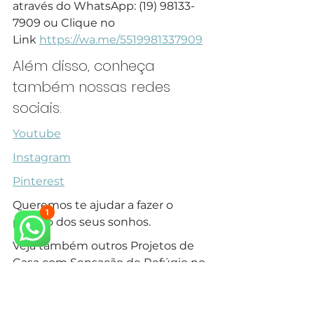
através do WhatsApp: (19) 98133-
7909 ou Clique no 
Link 
https://wa.me/5519981337909
Além disso, conheça 
também nossas redes 
sociais:
Youtube
Instagram
Pinterest
Queremos te ajudar a fazer o 
projeto dos seus sonhos.
Veja também outros Projetos de 
Casa com Sensação de Refúgio no 
Campo em Campinas em nosso 
site.