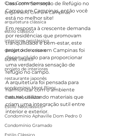
Casa Contemporanea
Casa com Sensação de Refúgio no 
Campo em Campinas, então você 
Engenheiro Civil em Campinas
está no melhor site!
arquitetura clássica
Em resposta à crescente demanda 
estilo clássico
por residências que promovam 
interiores neiclássico
tranquilidade e bem-estar, este 
design de interiores
projeto de casa em Campinas foi 
desenvolvido para proporcionar 
buffet infantil
uma verdadeira sensação de 
projeto de interiores
refúgio no campo. 
restaurante japonês
A arquitetura foi pensada para 
condomínio Mont Blanc
harmonizar com o ambiente 
natural, utilizando materiais que 
Casa Neoclássica
criam uma integração sutil entre 
Estilo Neoclássico
interior e exterior. 
Condomínio Aphaville Dom Pedro 0
Condomínio Gramado
Estilo Clássico