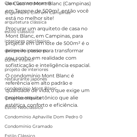
Casa Contemporanea
de Casa no Mont Blanc (Campinas) 
em Terreno de 500m², então você 
Engenheiro Civil em Campinas
está no melhor site!
arquitetura clássica
Procurar um arquiteto de casa no 
estilo clássico
Mont Blanc, em Campinas, para 
interiores neiclássico
projetar em um lote de 500m² é o 
design de interiores
primeiro passo para transformar 
seu sonho em realidade com 
buffet infantil
sofisticação e inteligência espacial. 
projeto de interiores
O condomínio Mont Blanc é 
restaurante japonês
referência em alto padrão e 
condomínio Mont Blanc
qualidade de vida, o que exige um 
projeto arquitetônico que alie 
Casa Neoclássica
estética, conforto e eficiência.
Estilo Neoclássico
Condomínio Aphaville Dom Pedro 0
Condomínio Gramado
Estilo Clássico