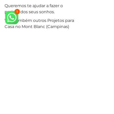
Queremos te ajudar a fazer o 
projeto dos seus sonhos.
Veja também outros Projetos para 
Casa no Mont Blanc (Campinas) 
em nosso 
site.
arquiteto neoclássico
arquiteto especialista em estilo neoclássico
arquitetura neoclássica
arquiteto projeto clássico
arquiteto campinas
arquiteto em campinas
condominio campinas
construir em condominio
arquitetura em campinas
construir casa
Estilos de Arquitetura
Condomínios Campinas
condomínio Mont Blanc