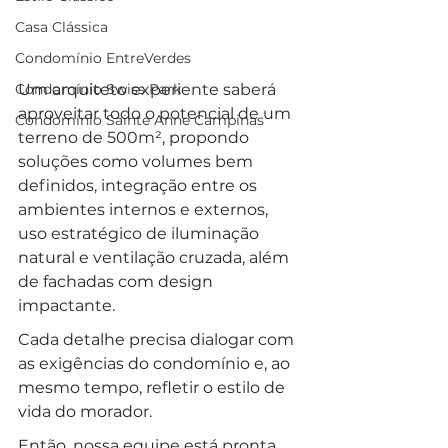
Casa Clássica
Condomínio EntreVerdes
Um arquiteto experiente saberá 
Condomínio Swiss Park
aproveitar todo o potencial de um 
Condomínio Sainte Anne Campinas
terreno de 500m², propondo 
soluções como volumes bem 
definidos, integração entre os 
ambientes internos e externos, 
uso estratégico de iluminação 
natural e ventilação cruzada, além 
de fachadas com design 
impactante. 
Cada detalhe precisa dialogar com 
as exigências do condomínio e, ao 
mesmo tempo, refletir o estilo de 
vida do morador.
Então, nossa equipe está pronta 