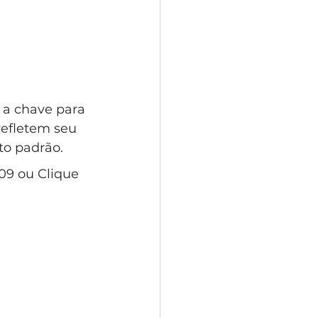
a chave para 
efletem seu 
lto padrão.
09 ou Clique 