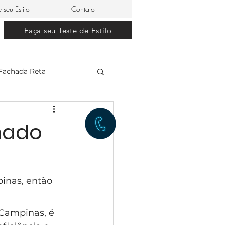
e seu Estilo
Contato
Faça seu Teste de Estilo
Fachada Reta
clássico
mado
restaurante japonês
inas, então 
lle Dom Pedro 0
Campinas, é 