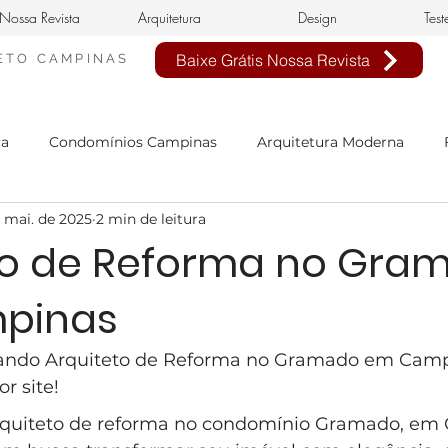
Nossa Revista
Arquitetura
Design
Test
Baixe Grátis Nossa Revista
ETO
CAMPINAS
ra
Condomínios Campinas
Arquitetura Moderna
 mai. de 2025
2 min de leitura
nheiro Civil em Campinas
arquitetura clássica
estilo 
to de Reforma no Gra
pinas
n de interiores
buffet infantil
projeto de interiores
cando Arquiteto de Reforma no Gramado em Camp
sa Neoclássica
Estilo Neoclássico
Condomínio Aphavi
r site!
quiteto de reforma no condomínio Gramado, em 