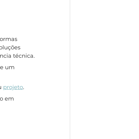
normas 
oluções 
ncia técnica.
 e um 
u 
projeto
.
do em 