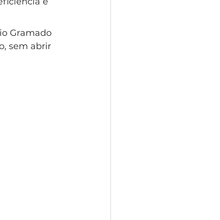
ficiência e 
nio Gramado 
, sem abrir 