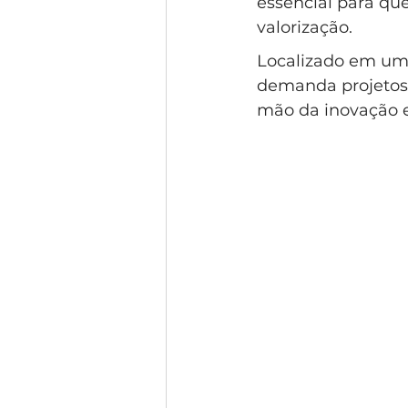
essencial para qu
Condomínio Gramado
Esti
valorização. 
Localizado em um
demanda projetos 
Condomínio Swiss Park
Co
mão da inovação e