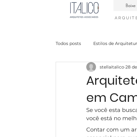
Baixe 
ARQUIT
Todos posts
Estilos de Arquitetu
stellaitalico
28 de
Casa Contemporanea
Enge
Arquite
em Cam
interiores neiclássico
desig
Se você esta bus
condomínio Mont Blanc
Ca
você está no melho
Contar com um ar