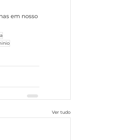
nas em nosso 
ca
inio
Ver tudo