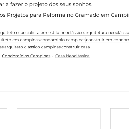
 a fazer o projeto dos seus sonhos.
os Projetos para Reforma no Gramado em Campi
rquiteto especialista em estilo neoclássico
arquitetura neoclássi
uiteto em campinas
condominio campinas
construir em condom
as
arquiteto classico campinas
construir casa
Condomínios Campinas
Casa Neoclássica