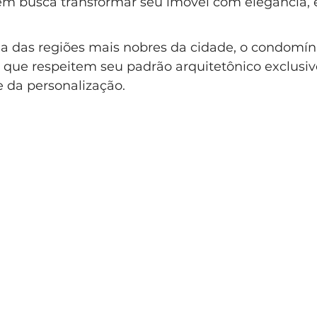
em busca transformar seu imóvel com elegância, e
lo Clássico
Casa Clássica
Condomínio EntreVerdes
a das regiões mais nobres da cidade, o condomí
que respeitem seu padrão arquitetônico exclusivo
ndomínio Sainte Anne Campinas
 da personalização. 