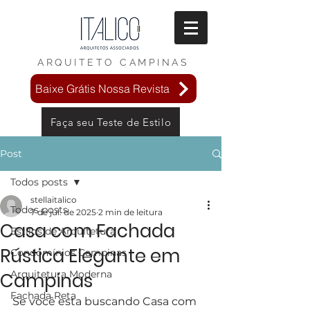
ARQUITETO
CAMPINAS
Baixe Grátis Nossa Revista
Faça seu Teste de Estilo
Post
Todos posts
stellaitalico
Todos posts
7 de jul. de 2025
2 min de leitura
Casa com Fachada
Estilos de Arquitetura
Rústica Elegante em
Condomínios Campinas
Arquitetura Moderna
Campinas
Fachada Reta
Se você esta buscando Casa com 