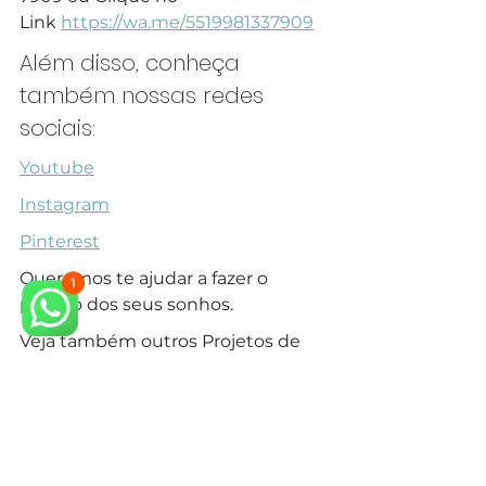
Link 
https://wa.me/5519981337909
Além disso, conheça 
também nossas redes 
sociais:
Youtube
Instagram
Pinterest
Queremos te ajudar a fazer o 
projeto dos seus sonhos.
Veja também outros Projetos de 
Casa com Fachada Rústica 
Elegante em nosso 
site.
arquiteto neoclássico
arquiteto especialista em estilo neoclássico
arquitetura neoclássica