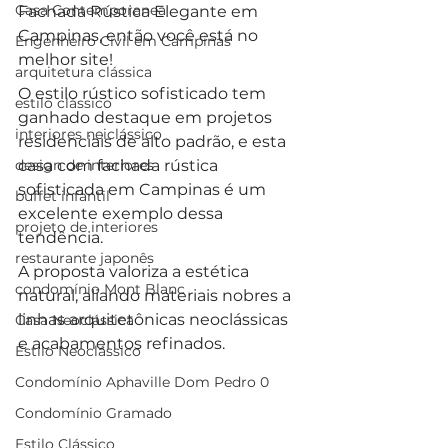
Casa Contemporanea
Fachada Rústica Elegante em 
Campinas, então você está no 
Engenheiro Civil em Campinas
melhor site!
arquitetura clássica
O estilo rústico sofisticado tem 
estilo clássico
ganhado destaque em projetos 
interiores neiclássico
residenciais de alto padrão, e esta 
design de interiores
casa com fachada rústica 
sofisticada em Campinas é um 
buffet infantil
excelente exemplo dessa 
projeto de interiores
tendência. 
restaurante japonês
A proposta valoriza a estética 
condomínio Mont Blanc
natural, aliando materiais nobres a 
linhas arquitetônicas neoclássicas 
Casa Neoclássica
e acabamentos refinados. 
Estilo Neoclássico
Condomínio Aphaville Dom Pedro 0
Condomínio Gramado
Estilo Clássico