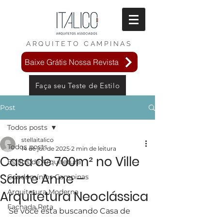
ARQUITETO
CAMPINAS
Baixe Grátis Nossa Revista
Faça seu Teste de Estilo
Post
Todos posts
stellaitalico
Todos posts
14 de jul. de 2025
2 min de leitura
Casa de 700m² no Ville
Estilos de Arquitetura
Sainte Anne –
Condomínios Campinas
Arquitetura Moderna
Arquitetura Neoclássica
Fachada Reta
Se você esta buscando Casa de 