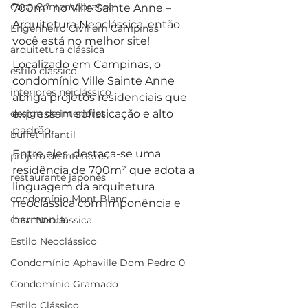
Casa Contemporanea
700m² no Ville Sainte Anne – 
Arquitetura Neoclássica, então 
Engenheiro Civil em Campinas
você está no melhor site!
arquitetura clássica
Localizado em Campinas, o 
estilo clássico
condomínio Ville Sainte Anne 
interiores neiclássico
abriga projetos residenciais que 
design de interiores
expressam sofisticação e alto 
padrão. 
buffet infantil
Entre eles, destaca-se uma 
projeto de interiores
residência de 700m² que adota a 
restaurante japonês
linguagem da arquitetura 
condomínio Mont Blanc
neoclássica com imponência e 
harmonia. 
Casa Neoclássica
Estilo Neoclássico
Condomínio Aphaville Dom Pedro 0
Condomínio Gramado
Estilo Clássico