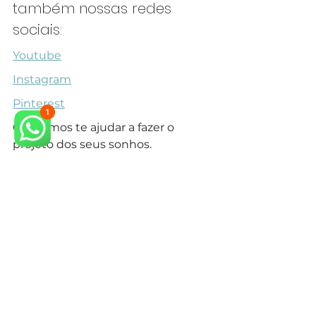
também nossas redes 
sociais:
Youtube
Instagram
Pinterest
Queremos te ajudar a fazer o 
projeto dos seus sonhos.
Veja também outros Projetos de 
Casa no Ville Sainte Anne em 
nosso 
site.
arquiteto neoclássico
arquiteto especialista em estilo neoclássico
arquitetura neoclássica
arquiteto campinas
arquiteto em campinas
condominio campinas
construir em condominio