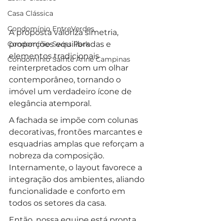
Casa Clássica
Condomínio EntreVerdes
A proposta valoriza simetria, 
proporções equilibradas e 
Condomínio Swiss Park
elementos tradicionais 
Condomínio Sainte Anne Campinas
reinterpretados com um olhar 
contemporâneo, tornando o 
imóvel um verdadeiro ícone de 
elegância atemporal.
A fachada se impõe com colunas 
decorativas, frontões marcantes e 
esquadrias amplas que reforçam a 
nobreza da composição. 
Internamente, o layout favorece a 
integração dos ambientes, aliando 
funcionalidade e conforto em 
todos os setores da casa. 
Então, nossa equipe está pronta 