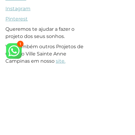
Instagram
Pinterest
Queremos te ajudar a fazer o 
projeto dos seus sonhos.
Veja também outros Projetos de 
Casa no Ville Sainte Anne 
Campinas em nosso 
site.
arquiteto neoclássico
arquiteto especialista em estilo neoclássico
arquitetura neoclássica
arquiteto especialista em estilo clássico
arquiteto projeto clássico
arquitetura clássica
arquiteto estilo clássico
arquiteto campinas
arquiteto em campinas
condominio campinas
construir em condominio
arquitetura em campinas