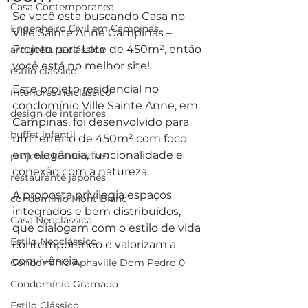
Casa Contemporanea
Se você esta buscando Casa no 
Engenheiro Civil em Campinas
Ville Sainte Anne Campinas – 
Projeto para Lote de 450m², então 
arquitetura clássica
você está no melhor site!
estilo clássico
Este projeto residencial no 
interiores neiclássico
condomínio Ville Sainte Anne, em 
design de interiores
Campinas, foi desenvolvido para 
buffet infantil
um terreno de 450m² com foco 
em elegância, funcionalidade e 
projeto de interiores
conexão com a natureza. 
restaurante japonês
A proposta privilegia espaços 
condomínio Mont Blanc
integrados e bem distribuídos, 
Casa Neoclássica
que dialogam com o estilo de vida 
Estilo Neoclássico
contemporâneo e valorizam a 
convivência. 
Condomínio Aphaville Dom Pedro 0
Condomínio Gramado
Estilo Clássico