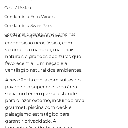
Casa Clássica
Condomínio EntreVerdes
Condomínio Swiss Park
Condomínio Sainte Anne Campinas
A fachada apresenta uma 
composição neoclássica, com 
volumetria marcada, materiais 
naturais e grandes aberturas que 
favorecem a iluminação e a 
ventilação natural dos ambientes.
A residência conta com suítes no 
pavimento superior e uma área 
social no térreo que se estende 
para o lazer externo, incluindo área 
gourmet, piscina com deck e 
paisagismo estratégico para 
garantir privacidade. A 
implantação otimiza o uso do 