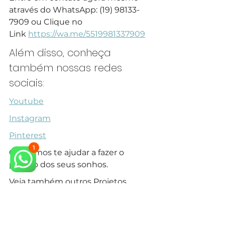
através do WhatsApp: (19) 98133-
7909 ou Clique no 
Link 
https://wa.me/5519981337909
Além disso, conheça 
também nossas redes 
sociais:
Youtube
Instagram
Pinterest
Queremos te ajudar a fazer o 
projeto dos seus sonhos.
Veja também outros Projetos 
de Casa Reformada no Swiss Park 
– Campinas em nosso 
site.
arquiteto neoclássico