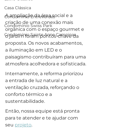
Casa Clássica
A ampliação da área social e a 
Condomínio EntreVerdes
criação de uma conexão mais 
Condomínio Swiss Park
orgânica com o espaço gourmet e 
Condomínio Sainte Anne Campinas
o jardim foram pontos-chave da 
proposta. Os novos acabamentos, 
a iluminação em LED e o 
paisagismo contribuíram para uma 
atmosfera acolhedora e sofisticada.
Internamente, a reforma priorizou 
a entrada de luz natural e a 
ventilação cruzada, reforçando o 
conforto térmico e a 
sustentabilidade. 
Então, nossa equipe está pronta 
para te atender e te ajudar com 
seu 
projeto
.