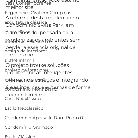
Casa Contemporanea
melhor site!
Engenheiro Civil em Campinas
A reforma desta residência no 
arquitetura clássica
Condomínio Swiss Park, em 
estilo clássico
Campinas, foi pensada para 
modernizar os ambientes sem 
interiores neiclássico
perder a essência original da 
design de interiores
construção. 
buffet infantil
O projeto trouxe soluções 
projeto de interiores
arquitetônicas inteligentes, 
restaurante japonês
otimizando espaços e integrando 
áreas internas e externas de forma 
condomínio Mont Blanc
fluida e funcional. 
Casa Neoclássica
Estilo Neoclássico
Condomínio Aphaville Dom Pedro 0
Condomínio Gramado
Estilo Clássico